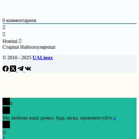
0
комментариев
Новіші
Старіші
Найпопулярніші
© 2010 - 2025
UALinux
0
Ми любимо ваші думки, будь ласка, прокоментуйте.
x
(
)
x