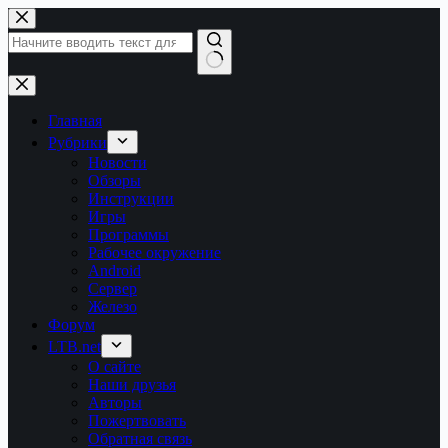
Перейти
к
сути
Ничего
не
найдено
Главная
Рубрики
Новости
Обзоры
Инструкции
Игры
Программы
Рабочее окружение
Android
Сервер
Железо
Форум
LTB.net
О сайте
Наши друзья
Авторы
Пожертвовать
Обратная связь