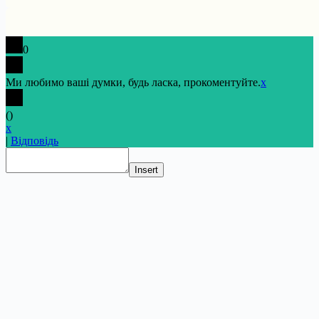
0
Ми любимо ваші думки, будь ласка, прокоментуйте.
x
(
)
x
|
Відповідь
Insert