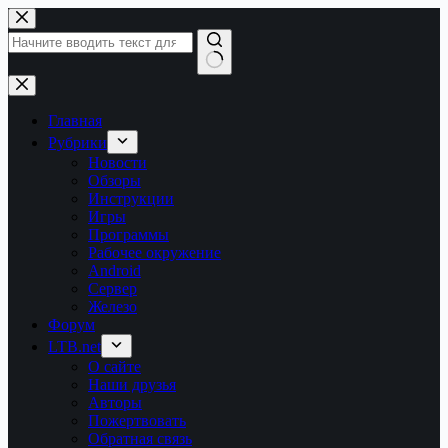
Перейти
к
сути
Ничего
не
найдено
Главная
Рубрики
Новости
Обзоры
Инструкции
Игры
Программы
Рабочее окружение
Android
Сервер
Железо
Форум
LTB.net
О сайте
Наши друзья
Авторы
Пожертвовать
Обратная связь