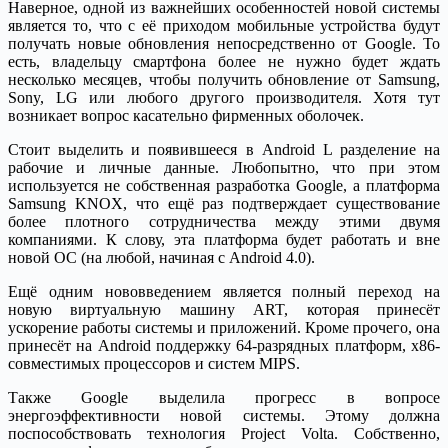
Наверное, одной из важнейших особенностей новой системы
является то, что с её приходом мобильные устройства будут
получать новые обновления непосредственно от Google. То
есть, владельцу смартфона более не нужно будет ждать
несколько месяцев, чтобы получить обновление от Samsung,
Sony, LG или любого другого производителя. Хотя тут
возникает вопрос касательно фирменных оболочек.
Стоит выделить и появившееся в Android L разделение на
рабочие и личные данные. Любопытно, что при этом
используется не собственная разработка Google, а платформа
Samsung KNOX, что ещё раз подтверждает существование
более плотного сотрудничества между этими двумя
компаниями. К слову, эта платформа будет работать и вне
новой ОС (на любой, начиная с Android 4.0).
Ещё одним нововведением является полный переход на
новую виртуальную машину ART, которая принесёт
ускорение работы системы и приложений. Кроме прочего, она
принесёт на Android поддержку 64-разрядных платформ, x86-
совместимых процессоров и систем MIPS.
Также Google выделила прогресс в вопросе
энергоэффективности новой системы. Этому должна
поспособствовать технология Project Volta. Собственно,