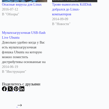
Опасные вирусы для Linux
Троян-вымогатель KillDisk
2016-07-12
добрался до Linux-
В "Обзоры"
компьютеров
2014-09-09
В "Новости"
Мультизагрузочная USB-flash
Live Ubuntu
Довольно удобно когда у Вас
есть мультизагрузочная
флешка Ubuntu на которую
можно поместить
дистрибутивы основанные на
Ubuntu. Для создания
2014-06-19
мультизагрузочной флешки я
В "Инструкции"
предлагаю воспользоваться
программой MultiSystem. Еще
Поделитесь с друзьями
одно немаловажное
достоинство данной
программы это то, что
дистрибутивы на загрузочную
флешку можно добавлять,