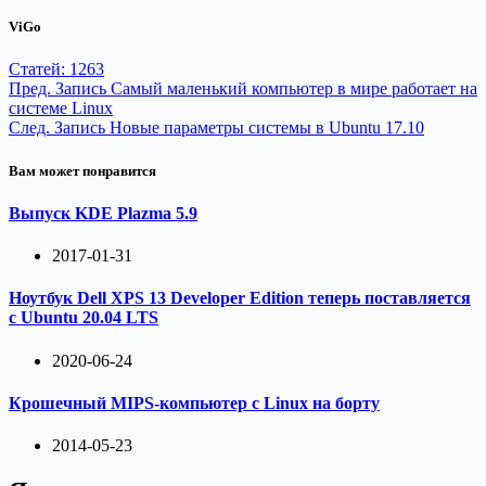
удалять ненужные, а самое
ViGo
главное это делается очень
просто. На…
Статей: 1263
Пред.
Запись
Самый маленький компьютер в мире работает на
системе Linux
След.
Запись
Новые параметры системы в Ubuntu 17.10
Вам может понравится
Выпуск KDE Plazma 5.9
2017-01-31
Ноутбук Dell XPS 13 Developer Edition теперь поставляется
с Ubuntu 20.04 LTS
2020-06-24
Крошечный MIPS-компьютер с Linux на борту
2014-05-23