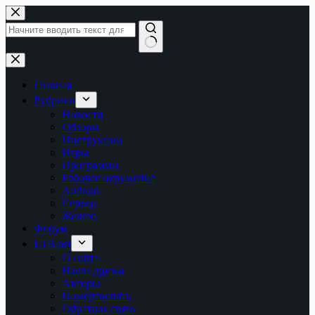
Перейти
к
сути
Ничего
не
найдено
Главная
Рубрики
Новости
Обзоры
Инструкции
Игры
Программы
Рабочее окружение
Android
Сервер
Железо
Форум
LTB.net
О сайте
Наши друзья
Авторы
Пожертвовать
Обратная связь