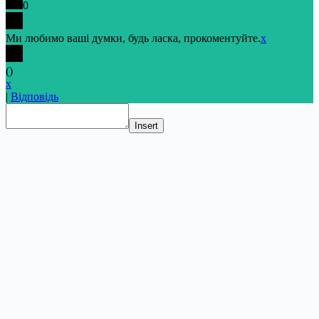
0
Ми любимо ваші думки, будь ласка, прокоментуйте.
x
(
)
x
|
Відповідь
Insert