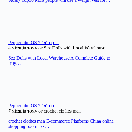
Stussy Yupoo Most people will use a weight vest for…
Peppermint OS 7 Обзор…
4 місяців тому от Sex Dolls with Local Warehouse
Sex Dolls with Local Warehouse A Complete Guide to
Buy…
Peppermint OS 7 Обзор…
7 місяців тому от crochet clothes men
crochet clothes men E-commerce Platforms China online
shopping boom has…