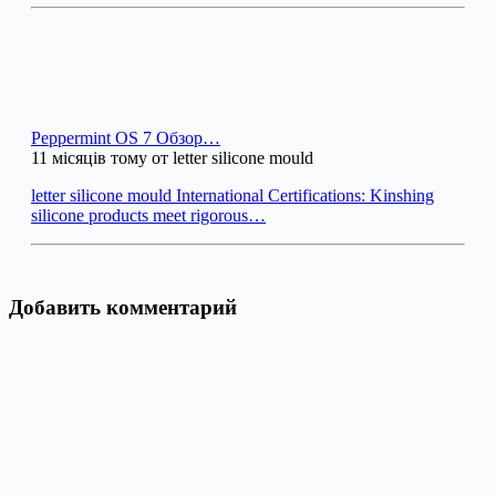
Peppermint OS 7 Обзор…
11 місяців тому от letter silicone mould
letter silicone mould International Certifications: Kinshing
silicone products meet rigorous…
Добавить комментарий