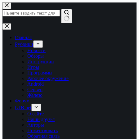
Перейти
к
сути
Ничего
не
найдено
Главная
Рубрики
Новости
Обзоры
Инструкции
Игры
Программы
Рабочее окружение
Android
Сервер
Железо
Форум
LTB.net
О сайте
Наши друзья
Авторы
Пожертвовать
Обратная связь