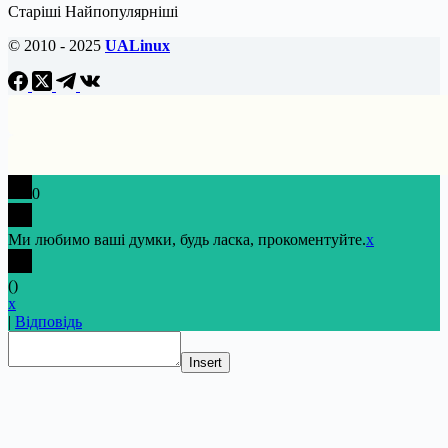
Старіші
Найпопулярніші
© 2010 - 2025
UALinux
0
Ми любимо ваші думки, будь ласка, прокоментуйте.
x
(
)
x
|
Відповідь
Insert