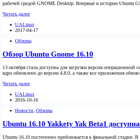
рабочей средой GNOME Desktop. Впервые в истории Ubuntu 
Релиз
Читать далее
Ubuntu
UALinux
Gnome
2017-04-17
17.04
Zesty
Обзоры
Zapus
(Видео
Обзор Ubuntu Gnome 16.10
обзор)
13 октября стала доступна для загрузки версия операционной 
ядро обновлено до версии 4.8.0, а также все приложения обнов
Обзор
Читать далее
Ubuntu
UALinux
Gnome
2016-10-16
16.10
Новости
,
Обзоры
Ubuntu 16.10 Yakkety Yak Beta1 доступн
Ubuntu 16.10 постепенно приближается к финальной стадии. В 