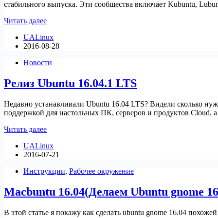
стабильного выпуска. Эти сообщества включает Kubuntu, Lubun
Ubuntu
Читать далее
16.10
UALinux
Yakkety
2016-08-28
Yak
Beta1
Новости
доступна
для
Релиз Ubuntu 16.04.1 LTS
тестирования
Недавно устанавливали Ubuntu 16.04 LTS? Видели сколько нужн
поддержкой для настольных ПК, серверов и продуктов Cloud, а
Релиз
Читать далее
Ubuntu
UALinux
16.04.1
2016-07-21
LTS
Инструкции
,
Рабочее окружение
Macbuntu 16.04(Делаем Ubuntu gnome 16
В этой статье я покажу как сделать ubuntu gnome 16.04 похожей