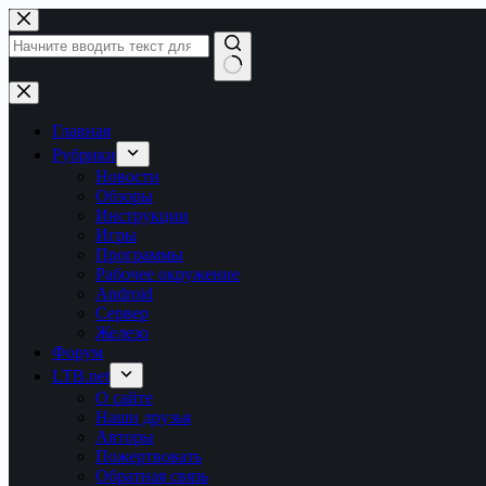
Перейти
к
сути
Ничего
не
найдено
Главная
Рубрики
Новости
Обзоры
Инструкции
Игры
Программы
Рабочее окружение
Android
Сервер
Железо
Форум
LTB.net
О сайте
Наши друзья
Авторы
Пожертвовать
Обратная связь