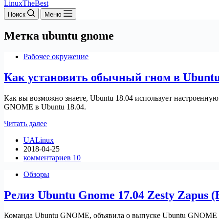
LinuxTheBest
Поиск
Меню
Метка
ubuntu gnome
Рабочее окружение
Как установить обычный гном в Ubuntu
Как вы возможно знаете, Ubuntu 18.04 использует настроенную
GNOME в Ubuntu 18.04.
Как
Читать далее
установить
UALinux
обычный
2018-04-25
гном
комментариев 10
в
Ubuntu
Обзоры
18.04
Релиз Ubuntu Gnome 17.04 Zesty Zapus (
Команда Ubuntu GNOME, объявила о выпуске Ubuntu GNOME 17.