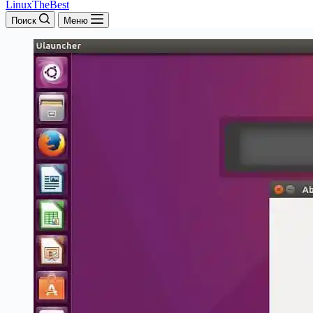
LinuxTheBest
Поиск
Меню