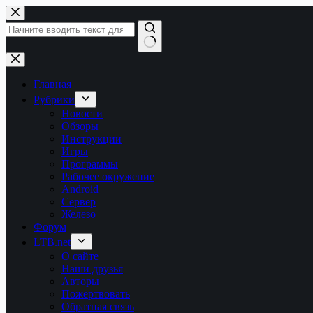
Перейти
к
сути
Ничего
не
найдено
Главная
Рубрики
Новости
Обзоры
Инструкции
Игры
Программы
Рабочее окружение
Android
Сервер
Железо
Форум
LTB.net
О сайте
Наши друзья
Авторы
Пожертвовать
Обратная связь