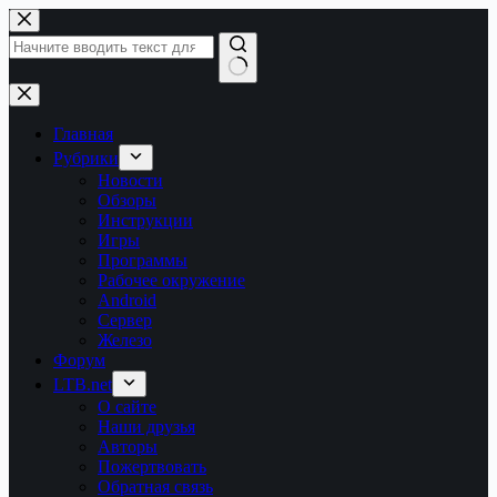
Перейти
к
сути
Ничего
не
найдено
Главная
Рубрики
Новости
Обзоры
Инструкции
Игры
Программы
Рабочее окружение
Android
Сервер
Железо
Форум
LTB.net
О сайте
Наши друзья
Авторы
Пожертвовать
Обратная связь