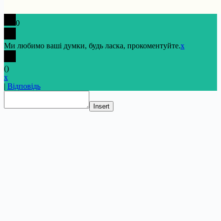
0
Ми любимо ваші думки, будь ласка, прокоментуйте.
x
(
)
x
|
Відповідь
Insert