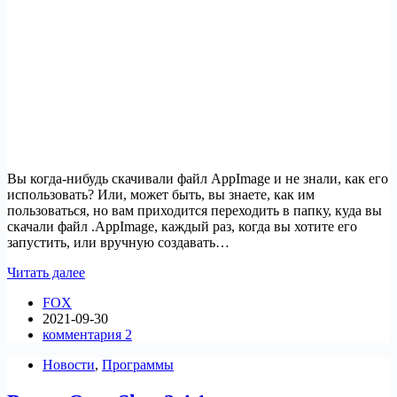
Вы когда-нибудь скачивали файл AppImage и не знали, как его
использовать? Или, может быть, вы знаете, как им
пользоваться, но вам приходится переходить в папку, куда вы
скачали файл .AppImage, каждый раз, когда вы хотите его
запустить, или вручную создавать…
Простой
Читать далее
запуск
FOX
и
2021-09-30
интеграция
комментария 2
файлов
AppImage
Новости
,
Программы
с
помощью