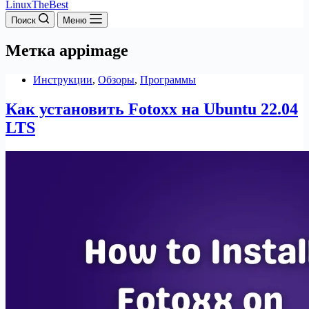
LinuxTheBest
Поиск
Меню
Метка
appimage
Инструкции
,
Обзоры
,
Программы
Как установить Fotoxx на Ubuntu 22.04
LTS