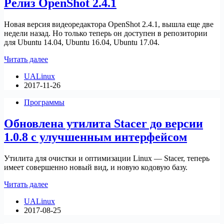
Релиз OpenShot 2.4.1
AppImageLauncher
Новая версия видеоредактора OpenShot 2.4.1, вышла еще две
недели назад. Но только теперь он доступен в репозитории
для Ubuntu 14.04, Ubuntu 16.04, Ubuntu 17.04.
Релиз
Читать далее
OpenShot
UALinux
2.4.1
2017-11-26
Программы
Обновлена утилита Stacer до версии
1.0.8 с улучшенным интерфейсом
Утилита для очистки и оптимизации Linux — Stacer, теперь
имеет совершенно новый вид, и новую кодовую базу.
Обновлена
Читать далее
утилита
UALinux
Stacer
2017-08-25
до
версии