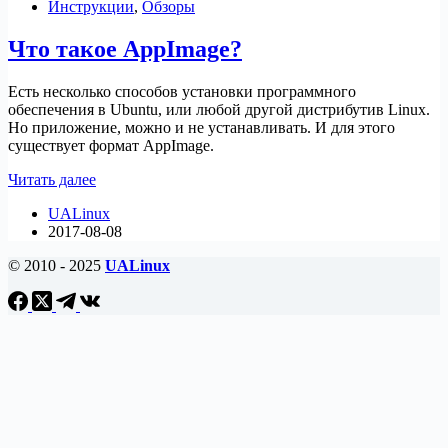
Инструкции
,
Обзоры
1.0.8
с
Что такое AppImage?
улучшенным
интерфейсом
Есть несколько способов установки программного
обеспечения в Ubuntu, или любой другой дистрибутив Linux.
Но приложение, можно и не устанавливать. И для этого
существует формат AppImage.
Что
Читать далее
такое
UALinux
AppImage?
2017-08-08
© 2010 - 2025
UALinux