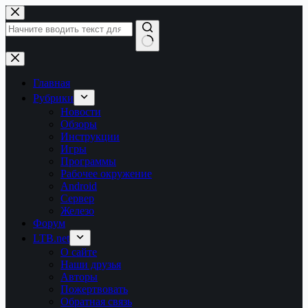
Перейти
к
сути
Ничего
не
найдено
Главная
Рубрики
Новости
Обзоры
Инструкции
Игры
Программы
Рабочее окружение
Android
Сервер
Железо
Форум
LTB.net
О сайте
Наши друзья
Авторы
Пожертвовать
Обратная связь