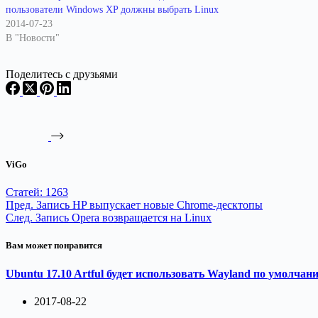
пользователи Windows XP должны выбрать Linux
2014-07-23
В "Новости"
Поделитесь с друзьями
ViGo
Статей: 1263
Пред.
Запись
HP выпускает новые Chrome-десктопы
След.
Запись
Opera возвращается на Linux
Вам может понравится
Ubuntu 17.10 Artful будет использовать Wayland по умолчан
2017-08-22