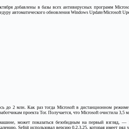
тября добавлены в базы всех антивирусных программ Microsof
дуру автоматического обновления Windows Update/Microsoft Upda
сь до 2 млн. Как раз тогда Microsoft в дистанционном режиме 
аботчикам проекта Tor. Получается, что Microsoft очистила 3,5 
машине, может показаться безобидным на первый взгляд, — 
лению, Sefnit использовал версию 0.2.3.25, которая имеет ряд 