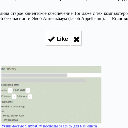
алила старое клиентское обеспечение Tor даже с тех компьютеров
й безопасности Якоб Аппельбаум (Jacob Appelbaum). —
Если вы
Like
Уязвимостью SambaCry воспользовались для майнинга