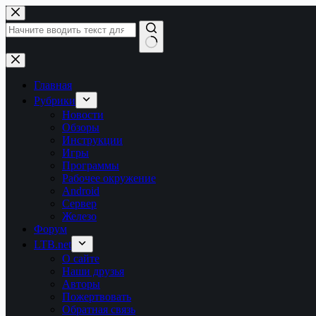
Перейти
к
сути
Ничего
не
найдено
Главная
Рубрики
Новости
Обзоры
Инструкции
Игры
Программы
Рабочее окружение
Android
Сервер
Железо
Форум
LTB.net
О сайте
Наши друзья
Авторы
Пожертвовать
Обратная связь