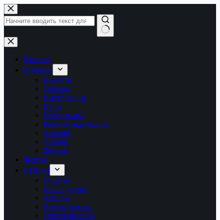
Перейти
к
сути
Ничего
не
найдено
Главная
Рубрики
Новости
Обзоры
Инструкции
Игры
Программы
Рабочее окружение
Android
Сервер
Железо
Форум
LTB.net
О сайте
Наши друзья
Авторы
Пожертвовать
Обратная связь