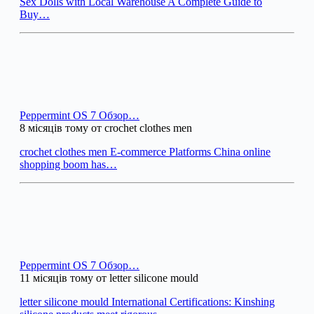
Sex Dolls with Local Warehouse A Complete Guide to
Buy…
Peppermint OS 7 Обзор…
8 місяців тому от crochet clothes men
crochet clothes men E-commerce Platforms China online
shopping boom has…
Peppermint OS 7 Обзор…
11 місяців тому от letter silicone mould
letter silicone mould International Certifications: Kinshing