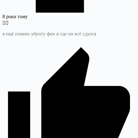
8 роки тому
я ещё помню убунту фон и где он всё сдулся