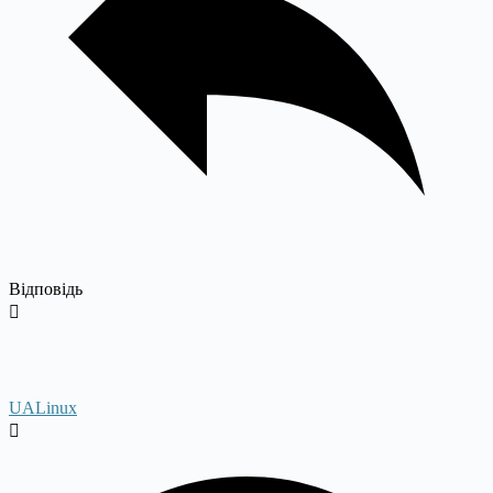
Відповідь
UALinux