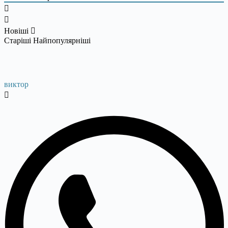
Новіші
Старіші
Найпопулярніші
виктор