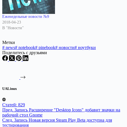
Еженедельные новости №9
2018-04-23
В "Новости"
Метки
#
news
#
notebook
#
pinebook
#
новости
#
ноутбуки
Поделитесь с друзьями
UALinux
Статей: 829
Пред.
Запись
Расширение "Desktop Icons" добавит значки на
рабочий стол Gnome
След.
Запись
Новая версия Steam Play Beta доступна для
тестирования