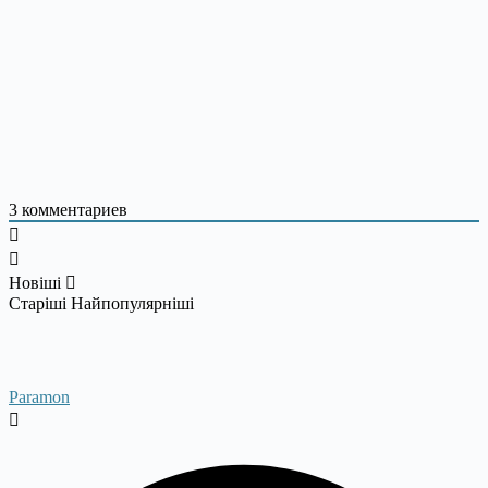
3
комментариев
Новіші
Старіші
Найпопулярніші
Paramon