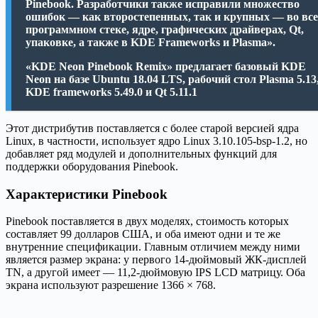
Pinebook. Разработчики также исправили множество
ошибок — как второстепенных, так и крупных — во вс
программном стеке, ядре, графических драйверах, Qt,
упаковке, а также в KDE Frameworks и Plasma».
«KDE Neon Pinebook Remix» предлагает базовый KDE
Neon на базе Ubuntu 18.04 LTS, рабочий стол Plasma 5.13
KDE frameworks 5.49.0 и Qt 5.11.1
Этот дистрибутив поставляется с более старой версией ядра
Linux, в частности, использует ядро ​​Linux 3.10.105-bsp-1.2, но
добавляет ряд модулей и дополнительных функций для
поддержки оборудования Pinebook.
Характеристики Pinebook
Pinebook поставляется в двух моделях, стоимость которых
составляет 99 долларов США, и оба имеют одни и те же
внутренние спецификации. Главным отличием между ними
является размер экрана: у первого 14-дюймовый ЖК-дисплей
TN, а другой имеет — 11,2-дюймовую IPS LCD матрицу. Оба
экрана используют разрешение 1366 × 768.