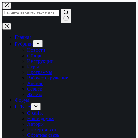
Перейти
к
сути
Ничего
не
найдено
Главная
Рубрики
Новости
Обзоры
Инструкции
Игры
Программы
Рабочее окружение
Android
Сервер
Железо
Форум
LTB.net
О сайте
Наши друзья
Авторы
Пожертвовать
Обратная связь