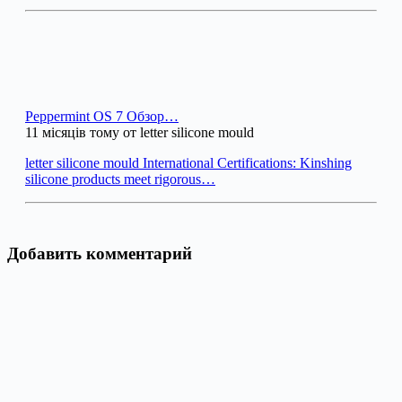
Peppermint OS 7 Обзор…
11 місяців тому от letter silicone mould
letter silicone mould International Certifications: Kinshing
silicone products meet rigorous…
Добавить комментарий