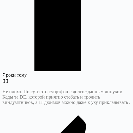
7 роки тому
Не плохо. По сути это смартфон с долгожданным линухом.
Кеды та DE, которой приятно стебать и тролить
виндузятников, а 11 дюймов можно даже к уху прикладывать .