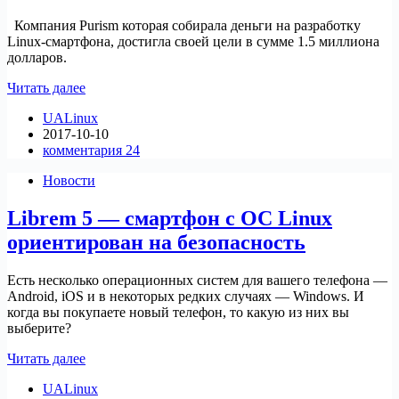
Компания Purism которая собирала деньги на разработку
Linux-смартфона, достигла своей цели в сумме 1.5 миллиона
долларов.
Purism
Читать далее
достиг
UALinux
своей
2017-10-10
цели
комментария 24
в
1.5
Новости
милл.
долларов
Librem 5 — смартфон с ОС Linux
ориентирован на безопасность
Есть несколько операционных систем для вашего телефона —
Android, iOS и в некоторых редких случаях — Windows. И
когда вы покупаете новый телефон, то какую из них вы
выберите?
Librem
Читать далее
5
UALinux
—