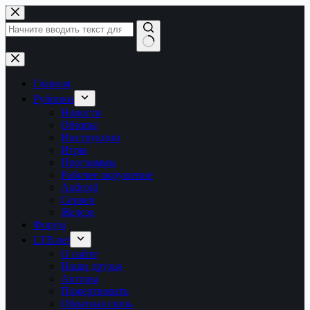
Перейти
к
сути
Ничего
не
найдено
Главная
Рубрики
Новости
Обзоры
Инструкции
Игры
Программы
Рабочее окружение
Android
Сервер
Железо
Форум
LTB.net
О сайте
Наши друзья
Авторы
Пожертвовать
Обратная связь