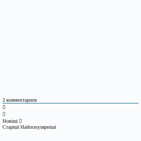
2
комментариев
Новіші
Старіші
Найпопулярніші