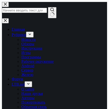
Перейти
к
сути
Ничего
не
найдено
Главная
Рубрики
Новости
Обзоры
Инструкции
Игры
Программы
Рабочее окружение
Android
Сервер
Железо
Форум
LTB.net
О сайте
Наши друзья
Авторы
Пожертвовать
Обратная связь