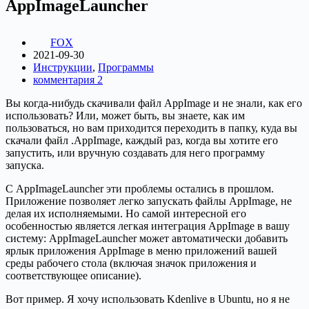
AppImageLauncher
FOX
2021-09-30
Инструкции
,
Программы
комментария 2
Вы когда-нибудь скачивали файл AppImage и не знали, как его
использовать? Или, может быть, вы знаете, как им
пользоваться, но вам приходится переходить в папку, куда вы
скачали файл .AppImage, каждый раз, когда вы хотите его
запустить, или вручную создавать для него программу
запуска.
С AppImageLauncher эти проблемы остались в прошлом.
Приложение позволяет легко запускать файлы AppImage, не
делая их исполняемыми. Но самой интересной его
особенностью является легкая интеграция AppImage в вашу
систему: AppImageLauncher может автоматически добавить
ярлык приложения AppImage в меню приложений вашей
среды рабочего стола (включая значок приложения и
соответствующее описание).
Вот пример. Я хочу использовать Kdenlive в Ubuntu, но я не