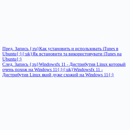
Пред.
Запись
{:ru}Как установить и использовать iTunes в
Ubuntu{:}{:uk}Як встановити та використовувати iTunes на
Ubuntu{:}
След.
Запись
{:ru}Windowsfx 11 - Дистрибутив Linux который
очень похож на Windows 11{:}{:uk}Windowsfx 11 -
Дистрибутив Linux який дуже схожий на Windows 11{:}