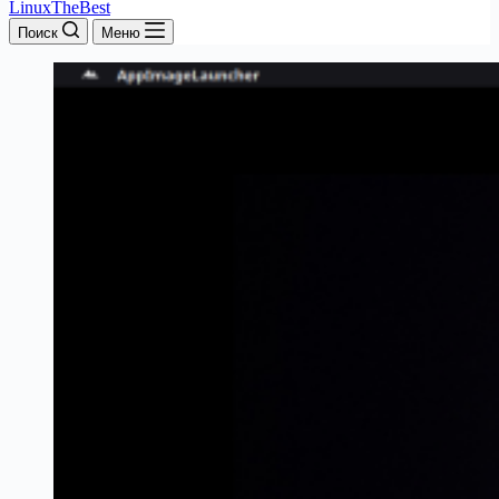
LinuxTheBest
Поиск
Меню