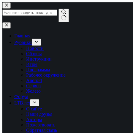
Перейти
к
сути
Ничего
не
найдено
Главная
Рубрики
Новости
Обзоры
Инструкции
Игры
Программы
Рабочее окружение
Android
Сервер
Железо
Форум
LTB.net
О сайте
Наши друзья
Авторы
Пожертвовать
Обратная связь