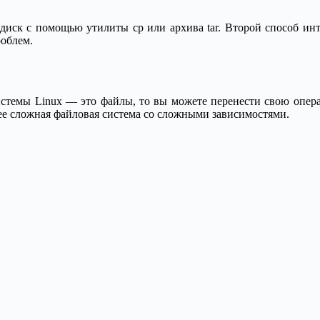
 диск с помощью утилиты cp или архива tar. Второй способ ин
роблем.
истемы Linux — это файлы, то вы можете перенести свою опер
олее сложная файловая система со сложными зависимостями.