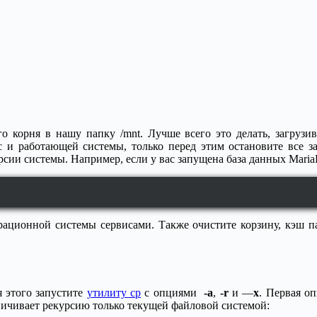
о корня в нашу папку /mnt. Лучше всего это делать, загрузи
ос и работающей системы, только перед этим остановите все
рсии системы. Например, если у вас запущена база данных Mari
рационной системы сервисами. Также очистите корзину, кэш п
я этого запустите
утилиту cp
с опциями
-a
,
-r
и —
x
. Первая о
ничивает рекурсию только текущей файловой системой: