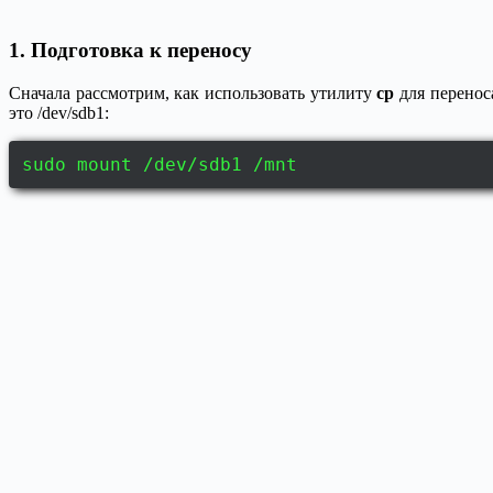
1. Подготовка к переносу
Сначала рассмотрим, как использовать утилиту
cp
для перенос
это /dev/sdb1:
sudo mount /dev/sdb1 /mnt