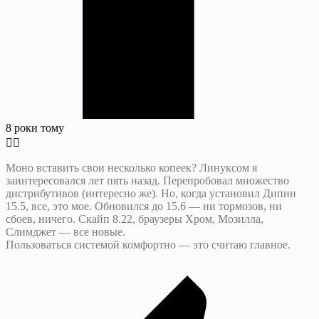
8 роки тому
Моно вставить свои несколько копеек? Линуксом я
заинтересовался лет пять назад. Перепробовал множество
дистрибутивов (интересно же). Но, когда установил Дипин
15.5, все, это мое. Обновился до 15.6 — ни тормозов, ни
сбоев, ничего. Скайп 8.22, браузеры Хром, Мозилла,
Слимджет — все новые.
Пользоваться системой комфортно — это считаю главное.