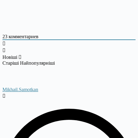
23
комментариев
Новіші
Старіші
Найпопулярніші
Mikhail.Samotkan