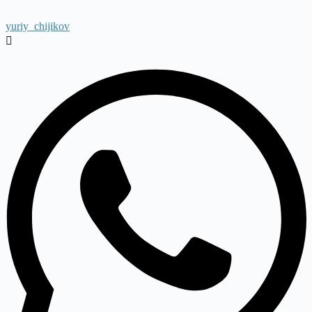
yuriy_chijikov