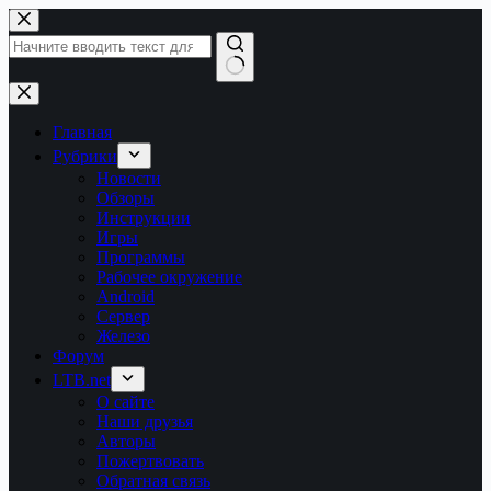
Перейти
к
сути
Ничего
не
найдено
Главная
Рубрики
Новости
Обзоры
Инструкции
Игры
Программы
Рабочее окружение
Android
Сервер
Железо
Форум
LTB.net
О сайте
Наши друзья
Авторы
Пожертвовать
Обратная связь