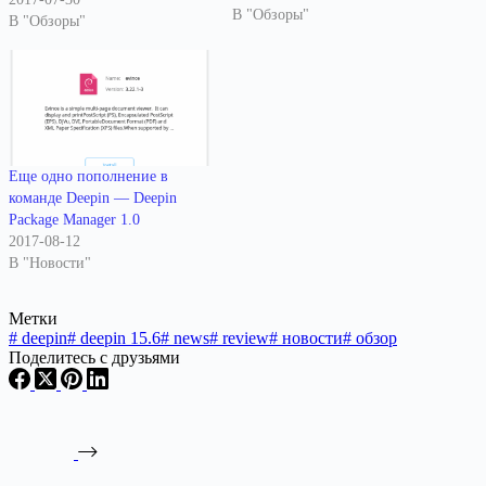
Deepin проект анонсировала
В "Обзоры"
В "Обзоры"
выпуск Deepin 15.2,
последний стабильный
выпуск Debian, красивого
релиза GNU/Linux из Китая.
Deepin хорошо известен его
уникальный окружение
рабочего стола с именем…
Еще одно пополнение в
команде Deepin — Deepin
Package Manager 1.0
2017-08-12
В "Новости"
Метки
#
deepin
#
deepin 15.6
#
news
#
review
#
новости
#
обзор
Поделитесь с друзьями