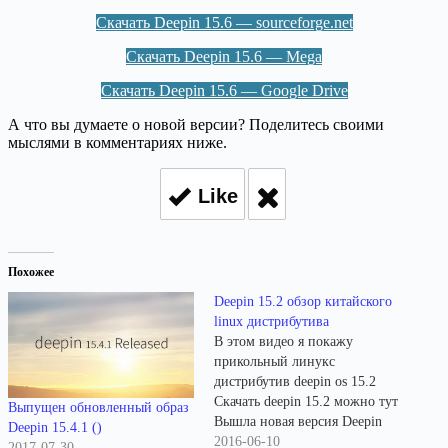
Скачать Deepin 15.6 — sourceforge.net
Скачать Deepin 15.6 — Mega
Скачать Deepin 15.6 — Google Drive
А что вы думаете о новой версии? Поделитесь своими
мыслями в комментариях ниже.
Like
Похожее
Deepin 15.2 обзор китайского
linux дистрибутива
В этом видео я покажу
прикольный линукс
дистрибутив deepin os 15.2
Скачать deepin 15.2 можно тут
Выпущен обновленный образ
Вышла новая версия Deepin
Deepin 15.4.1 ()
15.3. Deepin 15.2 что нового
2016-06-10
2017-07-30