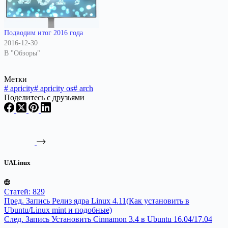
Подводим итог 2016 года
2016-12-30
В "Обзоры"
Метки
#
apricity
#
apricity os
#
arch
Поделитесь с друзьями
UALinux
Статей: 829
Пред.
Запись
Релиз ядра Linux 4.11(Как установить в
Ubuntu/Linux mint и подобные)
След.
Запись
Установить Cinnamon 3.4 в Ubuntu 16.04/17.04