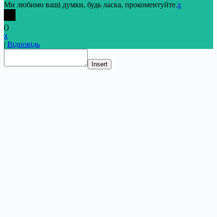
Ми любимо ваші думки, будь ласка, прокоментуйте.
x
(
)
x
|
Відповідь
Insert