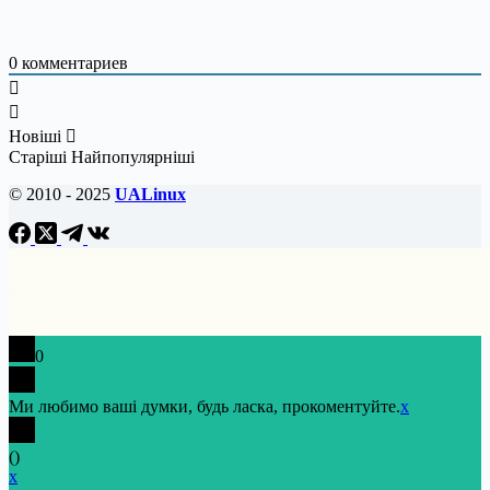
0
комментариев
Новіші
Старіші
Найпопулярніші
© 2010 - 2025
UALinux
0
Ми любимо ваші думки, будь ласка, прокоментуйте.
x
(
)
x