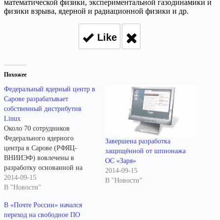
математической физики, экспериментальной газодинамики и
физики взрыва, ядерной и радиационной физики и др.
Like
Похожее
Федеральный ядерный центр в
Сарове разрабатывает
собственный дистрибутив
Linux
Около 70 сотрудников
Федерального ядерного
Завершена разработка
центра в Сарове (РФЯЦ-
защищённой от шпионажа
ВНИИЭФ) вовлечены в
ОС «Заря»
разработку основанной на
2014-09-15
ядре Linux операционной
2014-09-15
В "Новости"
системы Синергия, которая
В "Новости"
позиционируется для
В «Почте России» начался
использования в типовой
переход на свободное ПО
информационной системе