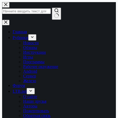
Перейти
к
сути
Ничего
не
найдено
Главная
Рубрики
Новости
Обзоры
Инструкции
Игры
Программы
Рабочее окружение
Android
Сервер
Железо
Форум
LTB.net
О сайте
Наши друзья
Авторы
Пожертвовать
Обратная связь