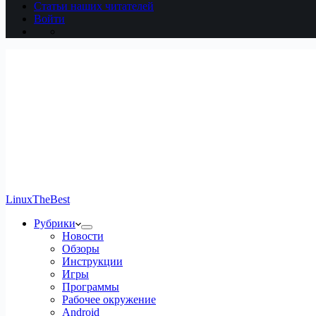
Статьи наших читателей
Войти
LinuxTheBest
Рубрики
Новости
Обзоры
Инструкции
Игры
Программы
Рабочее окружение
Android