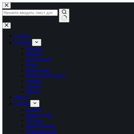
Перейти
к
сути
Ничего
не
найдено
Главная
Рубрики
Новости
Обзоры
Инструкции
Игры
Программы
Рабочее окружение
Android
Сервер
Железо
Форум
LTB.net
О сайте
Наши друзья
Авторы
Пожертвовать
Обратная связь