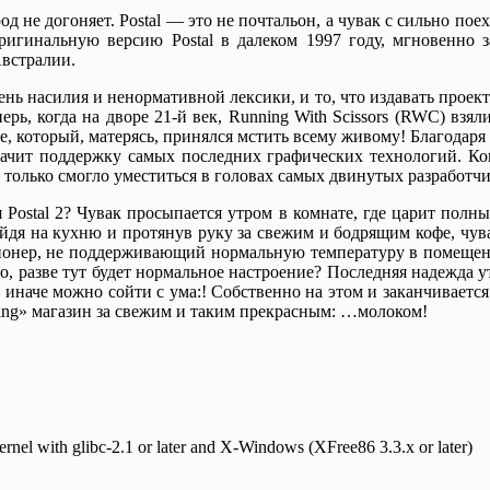
род не догоняет. Postal — это не почтальон, а чувак с сильно п
ригинальную версию Postal в далеком 1997 году, мгновенно 
Австралии.
нь насилия и ненормативной лексики, и то, что издавать проект
ь, когда на дворе 21-й век, Running With Scissors (RWC) взяли
, который, матерясь, принялся мстить всему живому! Благодаря те
 значит поддержку самых последних графических технологий. Ко
 только смогло уместиться в головах самых двинутых разработчик
 Postal 2? Чувак просыпается утром в комнате, где царит полн
 на кухню и протянув руку за свежим и бодрящим кофе, чувак
ионер, не поддерживающий нормальную температуру в помещении,
что, разве тут будет нормальное настроение? Последняя надежда 
 иначе можно сойти с ума:! Собственно на этом и заканчивается
ucking» магазин за свежим и таким прекрасным: …молоком!
ernel with glibc-2.1 or later and X-Windows (XFree86 3.3.x or later)