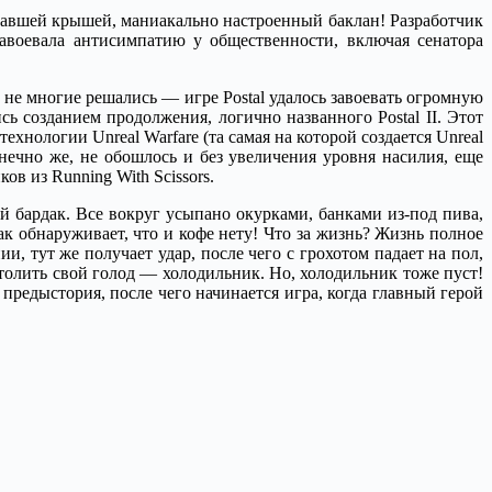
оехавшей крышей, маниакально настроенный баклан! Разработчик
завоевала антисимпатию у общественности, включая сенатора
 не многие решались — игре Postal удалось завоевать огромную
сь созданием продолжения, логично названного Postal II. Этот
хнологии Unreal Warfare (та самая на которой создается Unreal
нечно же, не обошлось и без увеличения уровня насилия, еще
ов из Running With Scissors.
ый бардак. Все вокруг усыпано окурками, банками из-под пива,
 обнаруживает, что и кофе нету! Что за жизнь? Жизнь полное
 тут же получает удар, после чего с грохотом падает на пол,
утолить свой голод — холодильник. Но, холодильник тоже пуст!
 предыстория, после чего начинается игра, когда главный герой