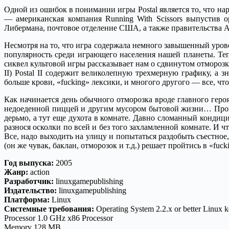
Одной из ошибок в понимании игры Postal является то, что на
— американская компания Running With Scissors выпустив о
Либермана, почтовое отделение США, а также правительства 
Несмотря на то, что игра содержала немного завышенный урове
популярность среди играющего населения нашей планеты. Тепер
сиквел культовой игры рассказывает нам о сдвинутом отморозке
II) Postal II содержит великолепную трехмерную графику, а
больше крови, «fucking» лексики, и многого другого — все, что
Как начинается день обычного отморозка вроде главного героя
недоеденной пиццей и другим мусором бытовой жизни… Пройдя
дерьмо, а тут еще духота в комнате. Давно сломанный кондиц
разнося осколки по всей и без того захламленной комнате. И 
Все, надо выходить на улицу и попытаться раздобыть съестное,
(он же чувак, баклан, отморозок и т.д.) решает пройтись в «f
Год выпуска
:
2005
Жанр
:
action
Разработчик
:
linuxgamepublishing
Издательство
:
linuxgamepublishing
Платформа
:
Linux
Системные требования
:
Operating System 2.2.x or better Linux k
Processor 1.0 GHz x86 Processor
Memory 128 MB