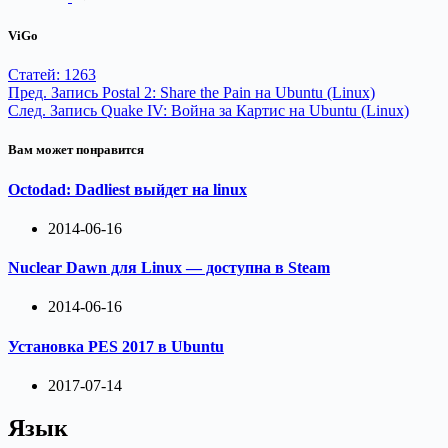
ViGo
Статей: 1263
Пред.
Запись
Postal 2: Share the Pain на Ubuntu (Linux)
След.
Запись
Quake IV: Война за Картис на Ubuntu (Linux)
Вам может понравится
Octodad: Dadliest выйдет на linux
2014-06-16
Nuclear Dawn для Linux — доступна в Steam
2014-06-16
Установка PES 2017 в Ubuntu
2017-07-14
Язык