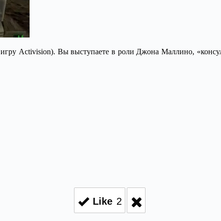
ет игру Activision). Вы выступаете в роли Джона Маллино, «ко
Like
2