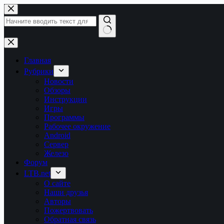
Перейти
к
сути
Ничего
не
найдено
Главная
Рубрики
Новости
Обзоры
Инструкции
Игры
Программы
Рабочее окружение
Android
Сервер
Железо
Форум
LTB.net
О сайте
Наши друзья
Авторы
Пожертвовать
Обратная связь