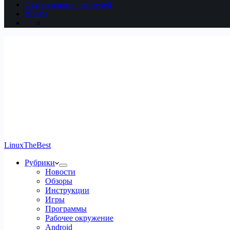
Статьи наших читателей
Войти
LinuxTheBest
Рубрики
Новости
Обзоры
Инструкции
Игры
Программы
Рабочее окружение
Android