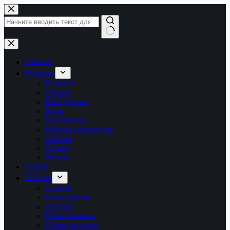
Перейти
к
сути
Ничего
не
найдено
Главная
Рубрики
Новости
Обзоры
Инструкции
Игры
Программы
Рабочее окружение
Android
Сервер
Железо
Форум
LTB.net
О сайте
Наши друзья
Авторы
Пожертвовать
Обратная связь