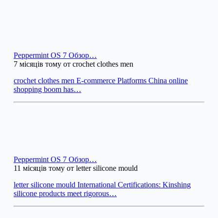
Peppermint OS 7 Обзор…
7 місяців тому от crochet clothes men
crochet clothes men E-commerce Platforms China online
shopping boom has…
Peppermint OS 7 Обзор…
11 місяців тому от letter silicone mould
letter silicone mould International Certifications: Kinshing
silicone products meet rigorous…