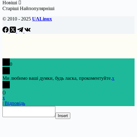
Новіші
Старіші
Найпопулярніші
© 2010 - 2025
UALinux
0
Ми любимо ваші думки, будь ласка, прокоментуйте.
x
(
)
x
|
Відповідь
Insert