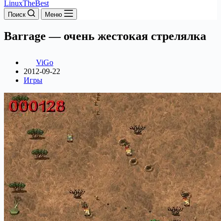
LinuxTheBest
Поиск
Меню
Barrage — очень жестокая стрелялка
ViGo
2012-09-22
Игры