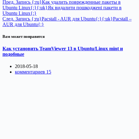
Пред.
Запись
{:ru}Как удалить поврежденные пакеты в
Ubuntu Linux{:}{:uk}Як видалити пошкоджені пакети в
Ubuntu Linux{:}
След.
Запись
{:ru}Pacstall - AUR для Ubuntu{:}{:uk}Pacstall –
AUR для Ubuntu{:}
Вам может понравится
Как установить TeamViewer 13 в Ubuntu/Linux mint и
подобные
2018-05-18
комментариев 15