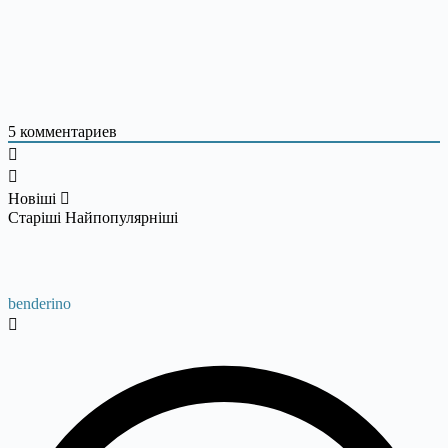
5
комментариев
Новіші
Старіші
Найпопулярніші
benderino