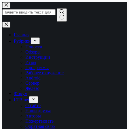
Перейти
к
сути
Ничего
не
найдено
Главная
Рубрики
Новости
Обзоры
Инструкции
Игры
Программы
Рабочее окружение
Android
Сервер
Железо
Форум
LTB.net
О сайте
Наши друзья
Авторы
Пожертвовать
Обратная связь