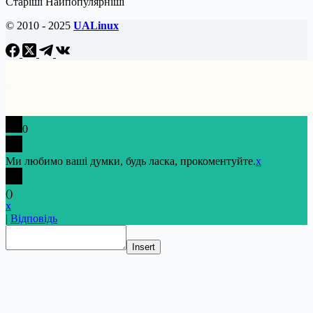
Старіші
Найпопулярніші
© 2010 - 2025
UALinux
0
Ми любимо ваші думки, будь ласка, прокоментуйте.
x
(
)
x
|
Відповідь
Insert