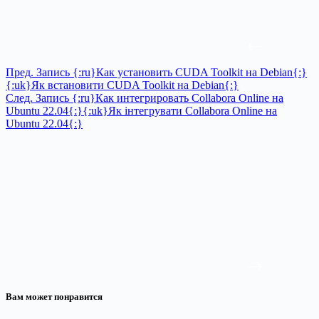
Пред.
Запись
{:ru}Как установить CUDA Toolkit на Debian{:}
{:uk}Як встановити CUDA Toolkit на Debian{:}
След.
Запись
{:ru}Как интегрировать Collabora Online на
Ubuntu 22.04{:}{:uk}Як інтегрувати Collabora Online на
Ubuntu 22.04{:}
Вам может понравится