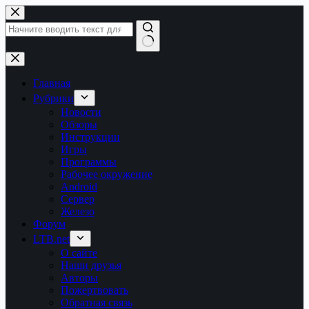
Перейти
к
сути
Ничего
не
найдено
Главная
Рубрики
Новости
Обзоры
Инструкции
Игры
Программы
Рабочее окружение
Android
Сервер
Железо
Форум
LTB.net
О сайте
Наши друзья
Авторы
Пожертвовать
Обратная связь