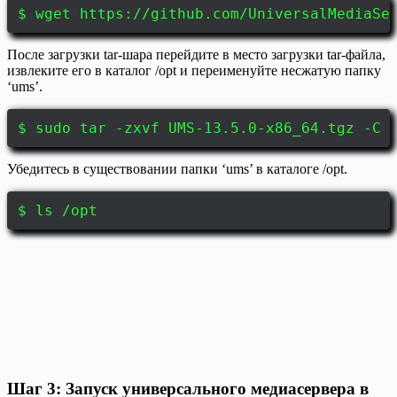
$ wget https://github.com/UniversalMediaSe
После загрузки tar-шара перейдите в место загрузки tar-файла,
извлеките его в каталог /opt и переименуйте несжатую папку
‘ums’.
$ sudo tar -zxvf UMS-13.5.0-x86_64.tgz -C 
Убедитесь в существовании папки ‘ums’ в каталоге /opt.
$ ls /opt
Шаг 3: Запуск универсального медиасервера в