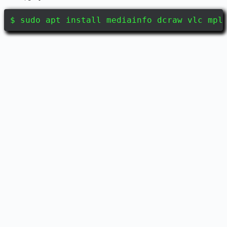
$ sudo apt install mediainfo dcraw vlc mpl