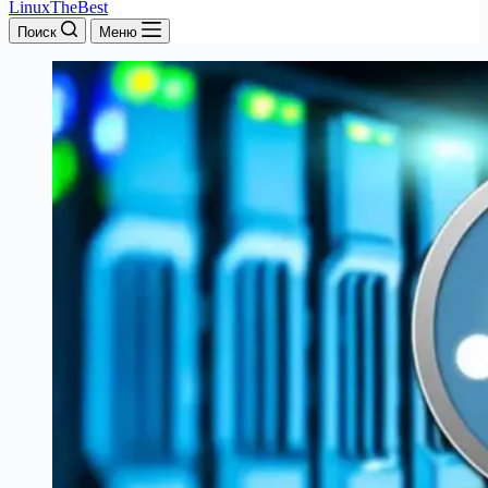
LinuxTheBest
Поиск
Меню