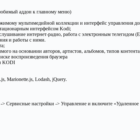
любимый аддон к главному меню)
ржимому мультимедийной коллекции и интерфейс управления д
 стационарным интерфейсом Kodi;
слушивание интернет-радио, работа с электронным телегидом (E
ния и работы с ними.
а;
го на основании авторов, артистов, альбомов, типов контента,
иске воспроизведения браузера
ки KODI
, Marionette.js, Lodash, jQuery.
-> Сервисные настройки -> Управление и включите «Удаленное 