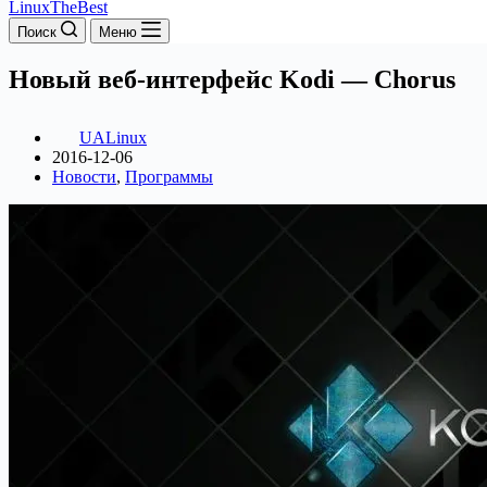
LinuxTheBest
Поиск
Меню
Новый веб-интерфейс Kodi — Chorus
UALinux
2016-12-06
Новости
,
Программы