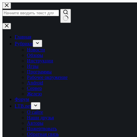
Перейти
к
сути
Ничего
не
найдено
Главная
Рубрики
Новости
Обзоры
Инструкции
Игры
Программы
Рабочее окружение
Android
Сервер
Железо
Форум
LTB.net
О сайте
Наши друзья
Авторы
Пожертвовать
Обратная связь