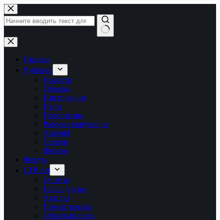
Перейти
к
сути
Ничего
не
найдено
Главная
Рубрики
Новости
Обзоры
Инструкции
Игры
Программы
Рабочее окружение
Android
Сервер
Железо
Форум
LTB.net
О сайте
Наши друзья
Авторы
Пожертвовать
Обратная связь