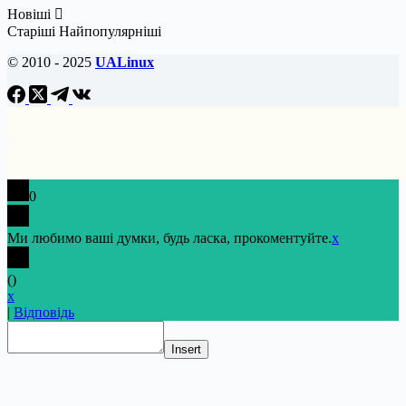
Новіші
Старіші
Найпопулярніші
© 2010 - 2025
UALinux
0
Ми любимо ваші думки, будь ласка, прокоментуйте.
x
(
)
x
|
Відповідь
Insert