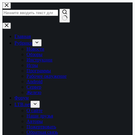
Перейти
к
сути
Ничего
не
найдено
Главная
Рубрики
Новости
Обзоры
Инструкции
Игры
Программы
Рабочее окружение
Android
Сервер
Железо
Форум
LTB.net
О сайте
Наши друзья
Авторы
Пожертвовать
Обратная связь