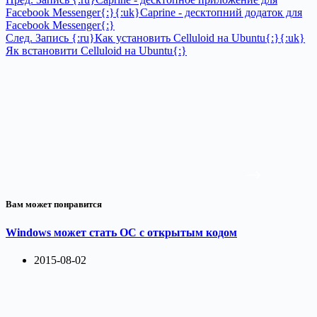
Facebook Messenger{:}{:uk}Caprine - десктопний додаток для
Facebook Messenger{:}
След.
Запись
{:ru}Как установить Celluloid на Ubuntu{:}{:uk}
Як встановити Celluloid на Ubuntu{:}
Вам может понравится
Windows может стать ОС с открытым кодом
2015-08-02