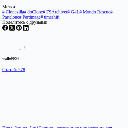
Метки
#
Clonezilla
#
doClone
#
FSArchiver
#
G4L
#
Mondo Rescue
#
Partclone
#
Partimage
#
timeshift
Поделитесь с друзьями
walle9054
Статей: 578
Пред.
Запись
{:ru}Caprine - десктопное приложение для