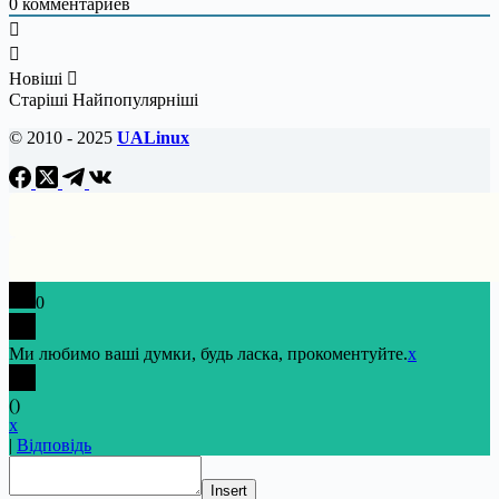
0
комментариев
Новіші
Старіші
Найпопулярніші
© 2010 - 2025
UALinux
0
Ми любимо ваші думки, будь ласка, прокоментуйте.
x
(
)
x
|
Відповідь
Insert