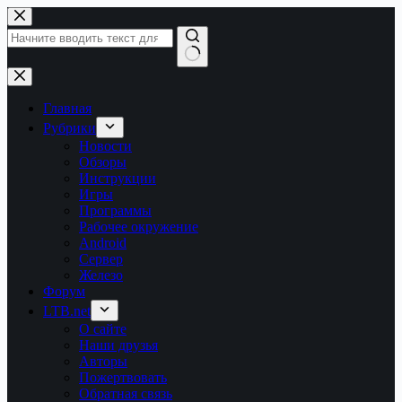
Перейти
к
сути
Ничего
не
найдено
Главная
Рубрики
Новости
Обзоры
Инструкции
Игры
Программы
Рабочее окружение
Android
Сервер
Железо
Форум
LTB.net
О сайте
Наши друзья
Авторы
Пожертвовать
Обратная связь