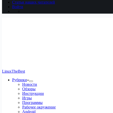
Статьи наших читателей
Войти
LinuxTheBest
Рубрики
Новости
Обзоры
Инструкции
Игры
Программы
Рабочее окружение
Android