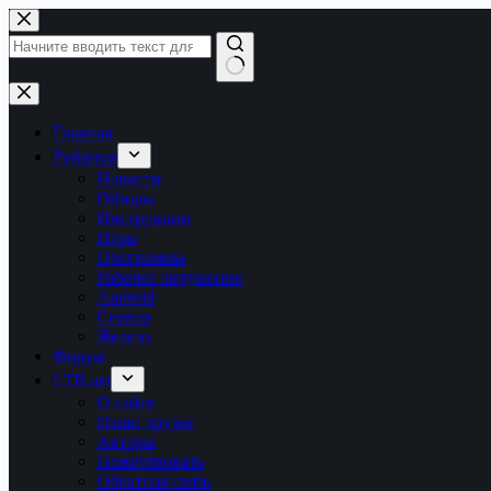
Перейти
к
сути
Ничего
не
найдено
Главная
Рубрики
Новости
Обзоры
Инструкции
Игры
Программы
Рабочее окружение
Android
Сервер
Железо
Форум
LTB.net
О сайте
Наши друзья
Авторы
Пожертвовать
Обратная связь