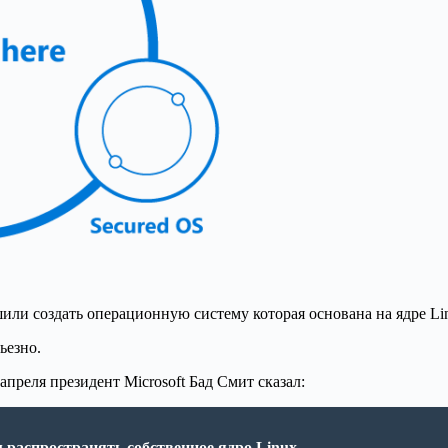
шили создать операционную систему которая основана на ядре Li
ьезно.
реля президент Microsoft Бад Смит сказал:
 распространять собственное ядро ​​Linux.