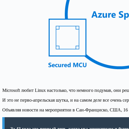
Microsoft любит Linux настолько, что немного подумав, они ре
И это не перво-апрельская шутка, и на самом деле все очень сер
Объявляя новости на мероприятии в Сан-Франциско, США, 16 ап
За 43 года это первый день, когда мы анонсируем и будем