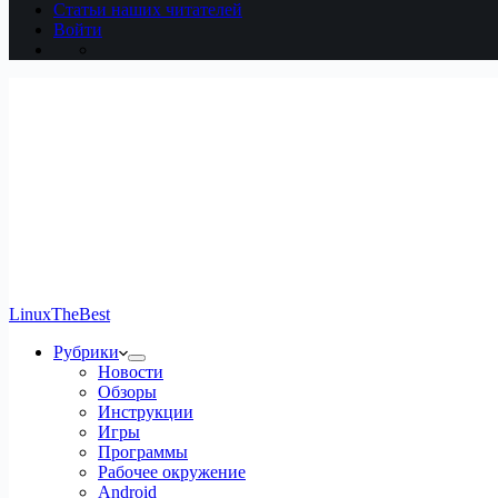
Статьи наших читателей
Войти
LinuxTheBest
Рубрики
Новости
Обзоры
Инструкции
Игры
Программы
Рабочее окружение
Android