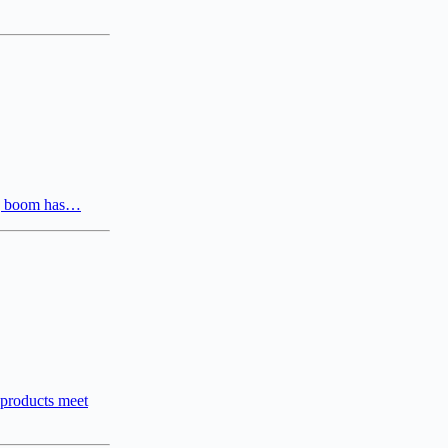
ng boom has…
e products meet