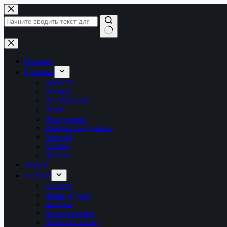
Перейти
к
сути
Ничего
не
найдено
Главная
Рубрики
Новости
Обзоры
Инструкции
Игры
Программы
Рабочее окружение
Android
Сервер
Железо
Форум
LTB.net
О сайте
Наши друзья
Авторы
Пожертвовать
Обратная связь