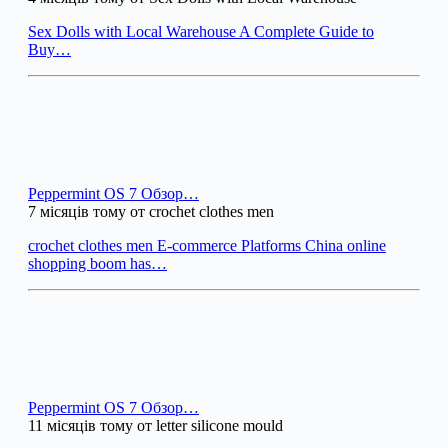
Sex Dolls with Local Warehouse A Complete Guide to
Buy…
Peppermint OS 7 Обзор…
7 місяців тому от crochet clothes men
crochet clothes men E-commerce Platforms China online
shopping boom has…
Peppermint OS 7 Обзор…
11 місяців тому от letter silicone mould