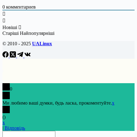
0
комментариев
Новіші
Старіші
Найпопулярніші
© 2010 - 2025
UALinux
0
Ми любимо ваші думки, будь ласка, прокоментуйте.
x
(
)
x
|
Відповідь