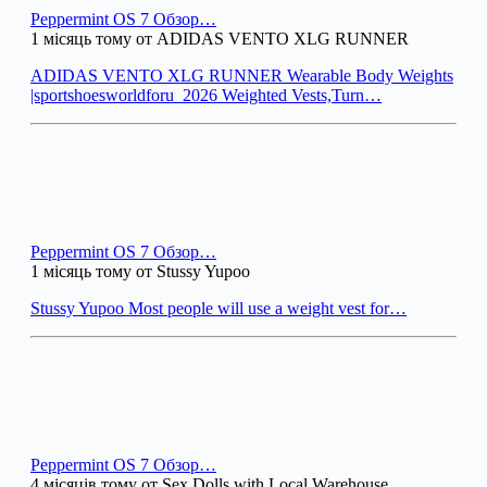
Peppermint OS 7 Обзор…
1 місяць тому от ADIDAS VENTO XLG RUNNER
ADIDAS VENTO XLG RUNNER Wearable Body Weights
|sportshoesworldforu_2026 Weighted Vests,Turn…
Peppermint OS 7 Обзор…
1 місяць тому от Stussy Yupoo
Stussy Yupoo Most people will use a weight vest for…
Peppermint OS 7 Обзор…
4 місяців тому от Sex Dolls with Local Warehouse