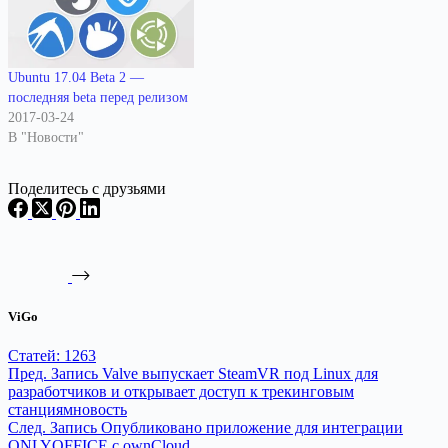
Ubuntu 17.04 Beta 2 —
последняя beta перед релизом
2017-03-24
В "Новости"
Поделитесь с друзьями
ViGo
Статей: 1263
Пред.
Запись
Valve выпускает SteamVR под Linux для
разработчиков и открывает доступ к трекинговым
станциямновость
След.
Запись
Опубликовано приложение для интеграции
ONLYOFFICE с ownCloud