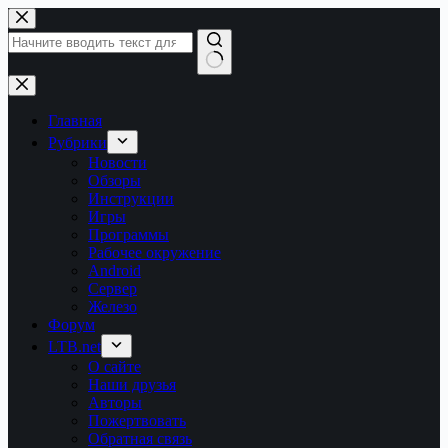
Перейти
к
сути
Ничего
не
найдено
Главная
Рубрики
Новости
Обзоры
Инструкции
Игры
Программы
Рабочее окружение
Android
Сервер
Железо
Форум
LTB.net
О сайте
Наши друзья
Авторы
Пожертвовать
Обратная связь