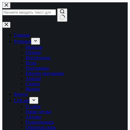
Перейти
к
сути
Ничего
не
найдено
Главная
Рубрики
Новости
Обзоры
Инструкции
Игры
Программы
Рабочее окружение
Android
Сервер
Железо
Форум
LTB.net
О сайте
Наши друзья
Авторы
Пожертвовать
Обратная связь