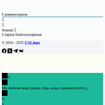
0
комментариев
Новіші
Старіші
Найпопулярніші
© 2010 - 2025
UALinux
0
Ми любимо ваші думки, будь ласка, прокоментуйте.
x
(
)
x