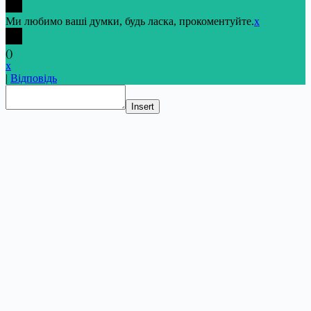
Ми любимо ваші думки, будь ласка, прокоментуйте.
x
(
)
x
|
Відповідь
Insert