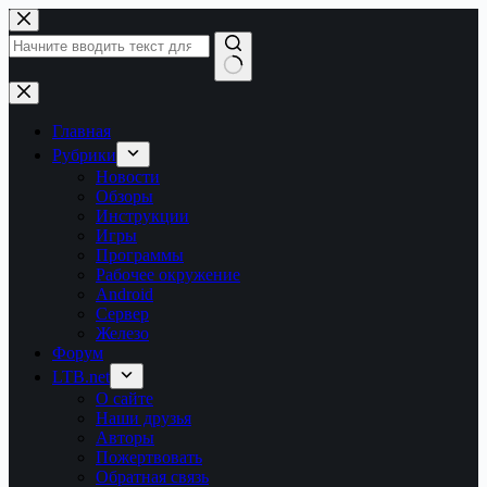
Перейти
к
сути
Ничего
не
найдено
Главная
Рубрики
Новости
Обзоры
Инструкции
Игры
Программы
Рабочее окружение
Android
Сервер
Железо
Форум
LTB.net
О сайте
Наши друзья
Авторы
Пожертвовать
Обратная связь