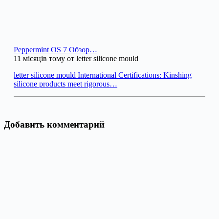
Peppermint OS 7 Обзор…
11 місяців тому от letter silicone mould
letter silicone mould International Certifications: Kinshing
silicone products meet rigorous…
Добавить комментарий