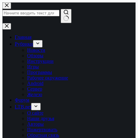
Перейти
к
сути
Ничего
не
найдено
Главная
Рубрики
Новости
Обзоры
Инструкции
Игры
Программы
Рабочее окружение
Android
Сервер
Железо
Форум
LTB.net
О сайте
Наши друзья
Авторы
Пожертвовать
Обратная связь