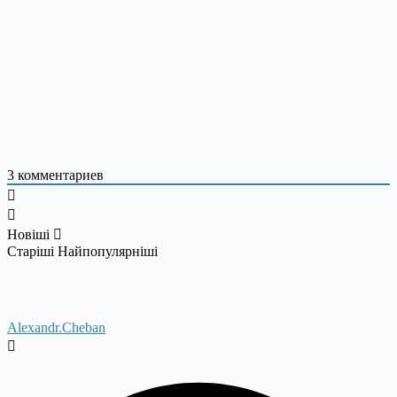
3
комментариев
Новіші
Старіші
Найпопулярніші
Alexandr.Cheban