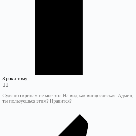
8 роки тому
Судя по скринам не мое это. На вид как виндосовская. Админ,
ты пользуешься этим? Нравится?