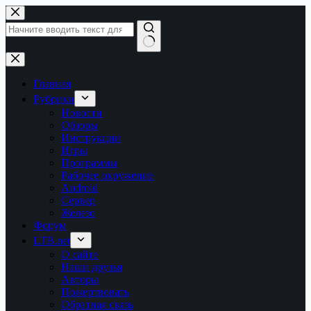
Перейти
к
сути
Ничего
не
найдено
Главная
Рубрики
Новости
Обзоры
Инструкции
Игры
Программы
Рабочее окружение
Android
Сервер
Железо
Форум
LTB.net
О сайте
Наши друзья
Авторы
Пожертвовать
Обратная связь