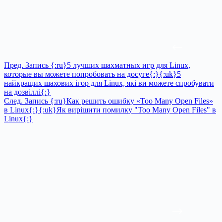
Пред.
Запись
{:ru}5 лучших шахматных игр для Linux,
которые вы можете попробовать на досуге{:}{:uk}5
найкращих шахових ігор для Linux, які ви можете спробувати
на дозвіллі{:}
След.
Запись
{:ru}Как решить ошибку «Too Many Open Files»
в Linux{:}{:uk}Як вирішити помилку "Too Many Open Files" в
Linux{:}