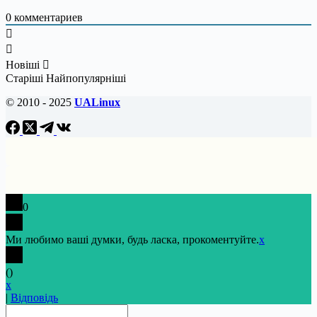
0
комментариев
Новіші
Старіші
Найпопулярніші
© 2010 - 2025
UALinux
0
Ми любимо ваші думки, будь ласка, прокоментуйте.
x
(
)
x
|
Відповідь