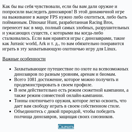
Как бы вы себя чувствовали, если бы вам дали оружие и
попросили выследить динозавров! В этой динамичной игре
на выживание в жанре FPS нужно либо охотиться, либо быть
пойманным. Dinosaur Hunt, разработанная Racing Bros,
перенесет вас в мир, полный самых злобных, разрушительных
и ужасающих существ, с которыми вы когда-либо
сталкивались. Если вам нравятся игры с динозаврами, такие
как Jurrasic world, Ark и т. д., то вам обязательно понравится
играть в эту захватывающую охотничью игру для Linux.
Важные особенности
Захватывающее путешествие по охоте на всевозможных
динозавров по разным уровням, аренам и биомам.
Всего 1081 достижение, которое можно получить и
продемонстрировать в своем профиле.
В нем действительно есть режим сюжетной кампании, а
также режим совместной онлайн-кампании.
Тонны охотничьего оружия, которое легко освоить, что
дает вам свободу играть в своем собственном стиле.
Объединитесь с дикой природой, чтобы победить
полчища динозавров, защищая своих союзников.
Скачать