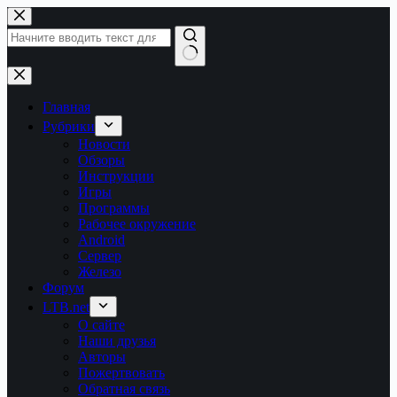
Перейти
к
сути
Ничего
не
найдено
Главная
Рубрики
Новости
Обзоры
Инструкции
Игры
Программы
Рабочее окружение
Android
Сервер
Железо
Форум
LTB.net
О сайте
Наши друзья
Авторы
Пожертвовать
Обратная связь