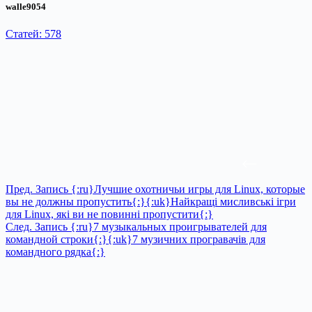
walle9054
Статей: 578
Пред.
Запись
{:ru}Лучшие охотничьи игры для Linux, которые
вы не должны пропустить{:}{:uk}Найкращі мисливські ігри
для Linux, які ви не повинні пропустити{:}
След.
Запись
{:ru}7 музыкальных проигрывателей для
командной строки{:}{:uk}7 музичних програвачів для
командного рядка{:}