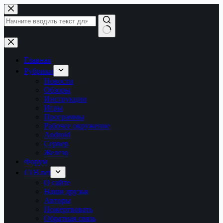
Перейти
к
сути
Ничего
не
найдено
Главная
Рубрики
Новости
Обзоры
Инструкции
Игры
Программы
Рабочее окружение
Android
Сервер
Железо
Форум
LTB.net
О сайте
Наши друзья
Авторы
Пожертвовать
Обратная связь