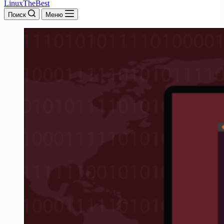
LinuxTheBest
Поиск
Меню