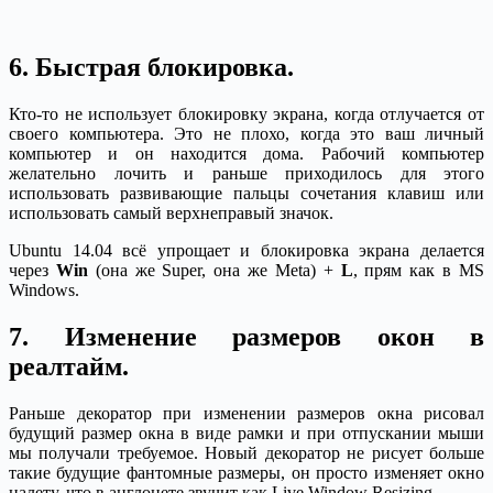
6. Быстрая блокировка.
Кто-то не использует блокировку экрана, когда отлучается от
своего компьютера. Это не плохо, когда это ваш личный
компьютер и он находится дома. Рабочий компьютер
желательно лочить и раньше приходилось для этого
использовать развивающие пальцы сочетания клавиш или
использовать самый верхнеправый значок.
Ubuntu 14.04 всё упрощает и блокировка экрана делается
через
Win
(она же Super, она же Meta) +
L
, прям как в MS
Windows.
7. Изменение размеров окон в
реалтайм.
Раньше декоратор при изменении размеров окна рисовал
будущий размер окна в виде рамки и при отпускании мыши
мы получали требуемое. Новый декоратор не рисует больше
такие будущие фантомные размеры, он просто изменяет окно
налету, что в англонете звучит как Live Window Resizing.