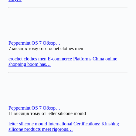
Peppermint OS 7 Обзор…
7 місяців тому от crochet clothes men
crochet clothes men E-commerce Platforms China online
shopping boom has…
Peppermint OS 7 Обзор…
11 місяців тому от letter silicone mould
letter silicone mould International Certifications: Kinshing
silicone products meet rigorous…