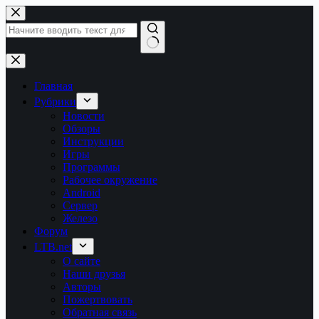
Перейти
к
сути
Ничего
не
найдено
Главная
Рубрики
Новости
Обзоры
Инструкции
Игры
Программы
Рабочее окружение
Android
Сервер
Железо
Форум
LTB.net
О сайте
Наши друзья
Авторы
Пожертвовать
Обратная связь