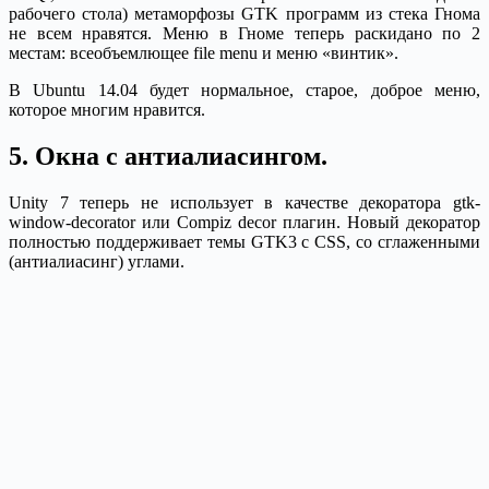
рабочего стола) метаморфозы GTK программ из стека Гнома
не всем нравятся. Меню в Гноме теперь раскидано по 2
местам: всеобъемлющее file menu и меню «винтик».
В Ubuntu 14.04 будет нормальное, старое, доброе меню,
которое многим нравится.
5. Окна с антиалиасингом.
Unity 7 теперь не использует в качестве декоратора gtk-
window-decorator или Compiz decor плагин. Новый декоратор
полностью поддерживает темы GTK3 с CSS, со сглаженными
(антиалиасинг) углами.