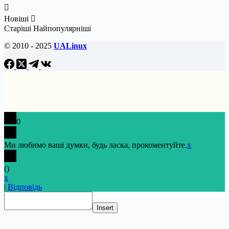
Новіші
Старіші
Найпопулярніші
© 2010 - 2025
UALinux
0
Ми любимо ваші думки, будь ласка, прокоментуйте.
x
(
)
x
|
Відповідь
Insert