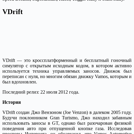
VDrift
VDrift — это кроссплатформенный и бесплатный гоночный
симулятор с открытым исходным кодом, в котором активно
используется техника управляемых заносов. Движок был
переписан с нуля, но многим обязан движку Vamos, которым и
был вдохновлен.
Последний релиз: 22 июля 2012 года.
История
VDrift создан Джо Вензоном (Joe Venzon) в далеком 2005 году.
Будучи поклонником Gran Turismo, Джо находил забавным
использовать заносы в GT, однако был разочарован физикой
поведения авто при отпущенной кнопке газа. Исследовав
просторы Интернета, он обнаружил, что Vamos Automotive