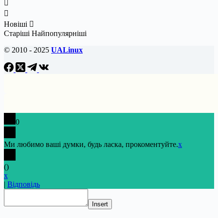
Новіші
Старіші
Найпопулярніші
© 2010 - 2025
UALinux
0
Ми любимо ваші думки, будь ласка, прокоментуйте.
x
(
)
x
|
Відповідь
Insert