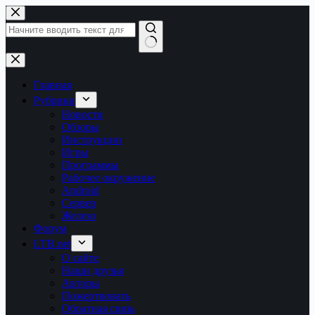
Перейти
к
сути
Ничего
не
найдено
Главная
Рубрики
Новости
Обзоры
Инструкции
Игры
Программы
Рабочее окружение
Android
Сервер
Железо
Форум
LTB.net
О сайте
Наши друзья
Авторы
Пожертвовать
Обратная связь