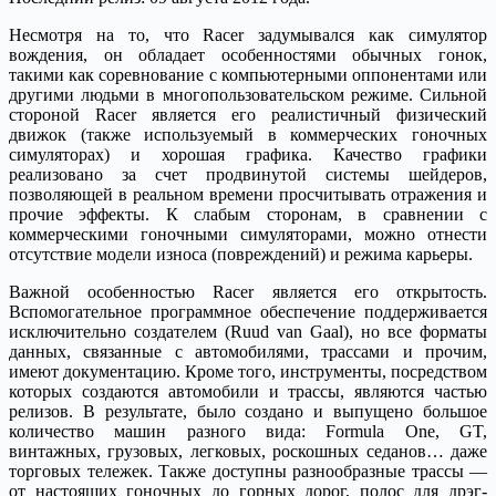
Несмотря на то, что Racer задумывался как симулятор
вождения, он обладает особенностями обычных гонок,
такими как соревнование с компьютерными оппонентами или
другими людьми в многопользовательском режиме. Сильной
стороной Racer является его реалистичный физический
движок (также используемый в коммерческих гоночных
симуляторах) и хорошая графика. Качество графики
реализовано за счет продвинутой системы шейдеров,
позволяющей в реальном времени просчитывать отражения и
прочие эффекты. К слабым сторонам, в сравнении с
коммерческими гоночными симуляторами, можно отнести
отсутствие модели износа (повреждений) и режима карьеры.
Важной особенностью Racer является его открытость.
Вспомогательное программное обеспечение поддерживается
исключительно создателем (Ruud van Gaal), но все форматы
данных, связанные с автомобилями, трассами и прочим,
имеют документацию. Кроме того, инструменты, посредством
которых создаются автомобили и трассы, являются частью
релизов. В результате, было создано и выпущено большое
количество машин разного вида: Formula One, GT,
винтажных, грузовых, легковых, роскошных седанов… даже
торговых тележек. Также доступны разнообразные трассы —
от настоящих гоночных до горных дорог, полос для дрэг-