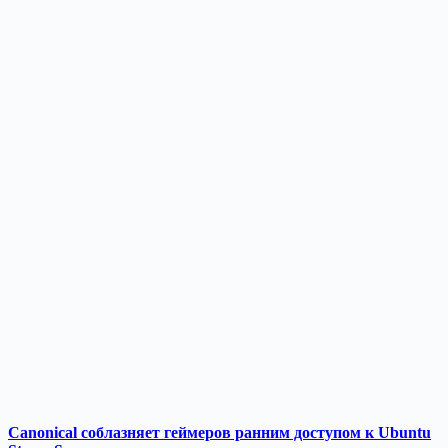
Canonical соблазняет геймеров ранним доступом к Ubuntu