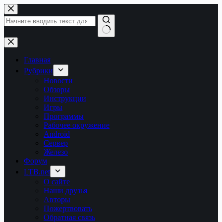
Перейти
к
сути
Ничего
не
найдено
Главная
Рубрики
Новости
Обзоры
Инструкции
Игры
Программы
Рабочее окружение
Android
Сервер
Железо
Форум
LTB.net
О сайте
Наши друзья
Авторы
Пожертвовать
Обратная связь