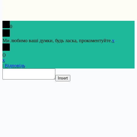
0
Ми любимо ваші думки, будь ласка, прокоментуйте.
x
(
)
x
|
Відповідь
Insert