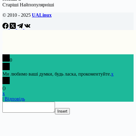
Старіші
Найпопулярніші
© 2010 - 2025
UALinux
0
Ми любимо ваші думки, будь ласка, прокоментуйте.
x
(
)
x
|
Відповідь
Insert