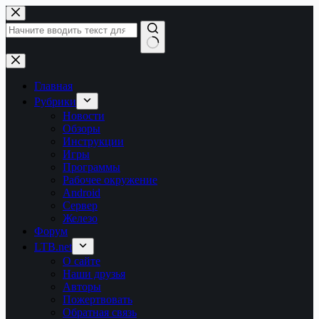
Перейти
к
сути
Ничего
не
найдено
Главная
Рубрики
Новости
Обзоры
Инструкции
Игры
Программы
Рабочее окружение
Android
Сервер
Железо
Форум
LTB.net
О сайте
Наши друзья
Авторы
Пожертвовать
Обратная связь