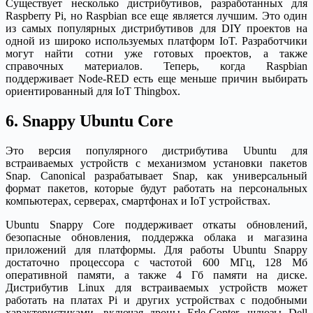
Существует несколько дистрибутивов, разработанных для
Raspberry Pi, но Raspbian все еще является лучшим. Это один
из самых популярных дистрибутивов для DIY проектов на
одной из широко используемых платформ IoT. Разработчики
могут найти сотни уже готовых проектов, а также
справочных материалов. Теперь, когда Raspbian
поддерживает Node-RED есть еще меньше причин выбирать
ориентированный для IoT Thingbox.
6. Snappy Ubuntu Core
Это версия популярного дистрибутива Ubuntu для
встраиваемых устройств с механизмом установки пакетов
Snap. Canonical разрабатывает Snap, как универсальный
формат пакетов, которые будут работать на персональных
компьютерах, серверах, смартфонах и IoT устройствах.
Ubuntu Snappy Core поддерживает откаты обновлений,
безопасные обновления, поддержка облака и магазина
приложений для платформы. Для работы Ubuntu Snappy
достаточно процессора с частотой 600 МГц, 128 Мб
оперативной памяти, а также 4 Гб памяти на диске.
Дистрибутив Linux для встраиваемых устройств может
работать на платах Pi и других устройствах с подобными
характеристиками, включая дроны Erle-Copter, шлюзы Dell