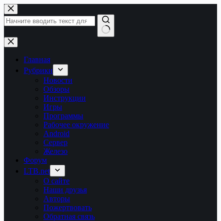
Перейти
к
сути
Ничего
не
найдено
Главная
Рубрики
Новости
Обзоры
Инструкции
Игры
Программы
Рабочее окружение
Android
Сервер
Железо
Форум
LTB.net
О сайте
Наши друзья
Авторы
Пожертвовать
Обратная связь