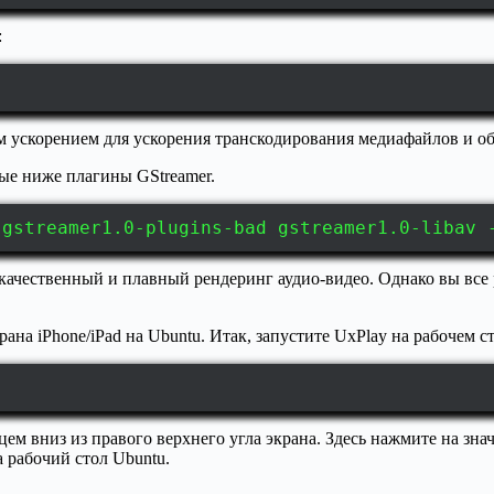
:
ым ускорением для ускорения транскодирования медиафайлов и о
ые ниже плагины GStreamer.
 gstreamer1.0-plugins-bad gstreamer1.0-libav 
ачественный и плавный рендеринг аудио-видео. Однако вы все 
ана iPhone/iPad на Ubuntu. Итак, запустите UxPlay на рабочем с
м вниз из правого верхнего угла экрана. Здесь нажмите на значо
а рабочий стол Ubuntu.