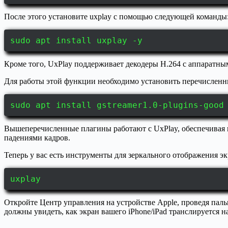
После этого установите uxplay с помощью следующей команды
sudo apt install uxplay -y
Кроме того, UxPlay поддерживает декодеры H.264 с аппаратн
Для работы этой функции необходимо установить перечисленн
sudo apt install gstreamer1.0-plugins-good
Вышеперечисленные плагины работают с UxPlay, обеспечивая к
падениями кадров.
Теперь у вас есть инструменты для зеркального отображения экр
uxplay
Откройте Центр управления на устройстве Apple, проведя пальце
должны увидеть, как экран вашего iPhone/iPad транслируется н