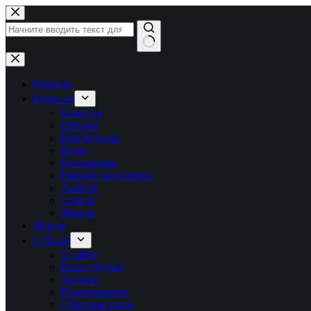
Перейти
к
сути
Ничего
не
найдено
Главная
Рубрики
Новости
Обзоры
Инструкции
Игры
Программы
Рабочее окружение
Android
Сервер
Железо
Форум
LTB.net
О сайте
Наши друзья
Авторы
Пожертвовать
Обратная связь