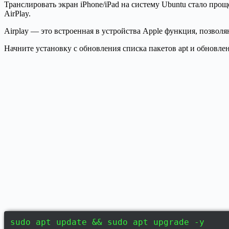
Транслировать экран iPhone/iPad на систему Ubuntu стало про
AirPlay.
Airplay — это встроенная в устройства Apple функция, позвол
Начните установку с обновления списка пакетов apt и обновл
sudo apt update && sudo apt upgrade -y