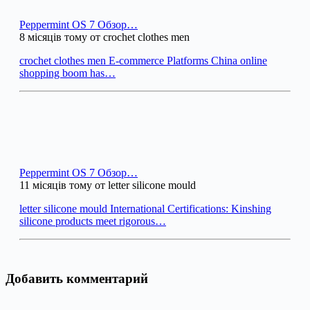
Peppermint OS 7 Обзор…
8 місяців тому от crochet clothes men
crochet clothes men E-commerce Platforms China online
shopping boom has…
Peppermint OS 7 Обзор…
11 місяців тому от letter silicone mould
letter silicone mould International Certifications: Kinshing
silicone products meet rigorous…
Добавить комментарий