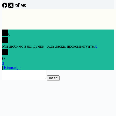
0
Ми любимо ваші думки, будь ласка, прокоментуйте.
x
(
)
x
|
Відповідь
Insert