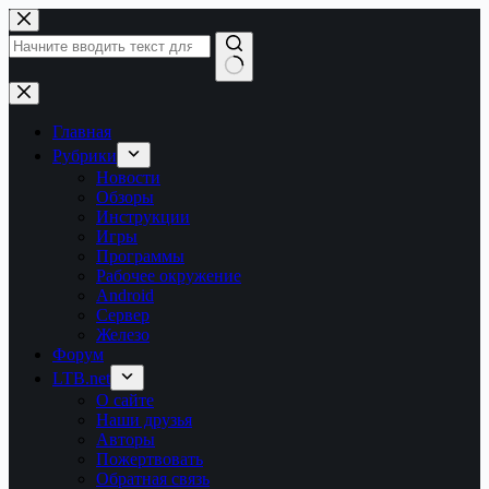
Перейти
к
сути
Ничего
не
найдено
Главная
Рубрики
Новости
Обзоры
Инструкции
Игры
Программы
Рабочее окружение
Android
Сервер
Железо
Форум
LTB.net
О сайте
Наши друзья
Авторы
Пожертвовать
Обратная связь