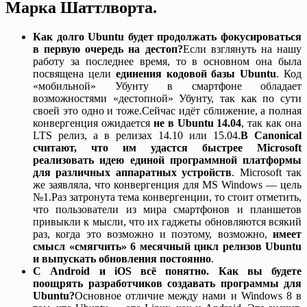
Марка Шаттлворта.
Как долго Ubuntu будет продолжать фокусироваться
в первую очередь на дестоп?
Если взглянуть на нашу
работу за последнее время, то в основном она была
посвящена цели
единения кодовой базы Ubuntu
. Код
«мобильной» Убунту в смартфоне обладает
возможностями «дестопной» Убунту, так как по сути
своей это одно и тоже.Сейчас идёт сближение, а полная
конвергенция ожидается
не в Ubuntu 14.04
, так как она
LTS релиз, а в релизах 14.10 или 15.04.
В Canonical
считают, что им удастся быстрее Microsoft
реализовать идею единой программной платформы
для различных аппаратных устройств
. Microsoft так
же заявляла, что конвергенция для MS Windows — цель
№1.Раз затронута тема конвергенции, то стоит отметить,
что пользователи из мира смартфонов и планшетов
привыкли к мысли, что их гаджеты обновляются всякий
раз, когда это возможно и поэтому, возможно,
имеет
смысл «смягчить» 6 месячный цикл релизов Ubuntu
и выпускать обновления постоянно
.
С Android и iOS всё понятно. Как вы будете
поощрять разработчиков создавать программы для
Ubuntu?
Основное отличие между нами и Windows 8 в