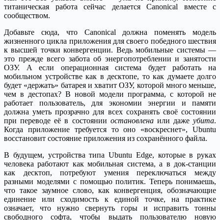
титаническая работа сейчас делается Canonical вместе с
сообществом.
Добавьте сюда, что Canonical должна поменять модель
жизненного цикла приложения для своего победного шествия
к высшей точки конвергенции. Ведь мобильные системы —
это прежде всего забота об энергопотреблении и занятости
ОЗУ. А если операционная система будет работать на
мобильном устройстве как в десктопе, то как думаете долго
будет «держать» батарея и хватит ОЗУ, которой много меньше,
чем в дестопах? В новой модели программа, с которой не
работает пользователь, для экономии энергии и памяти
должна уметь прозрачно для всех сохранять своё состоянии
при переводе её в состоянии
остановлена
или даже
убита
.
Когда приложение требуется то оно «воскреснет», Ubuntu
восстановит состояние приложения из сохранённого файла.
В будущем, устройства типа Ubuntu Edge, которые в руках
человека работают как мобильная система, а в док-станции
как десктоп, потребуют умения переключаться между
разными моделями с помощью политик. Теперь понимаешь,
что такое заумное слово, как конвергенция, обозначающие
единение или сходимость к единой точке, на практике
означает, что нужно свернуть горы и исправить тонны
свободного софта, чтобы выдать пользователю новую