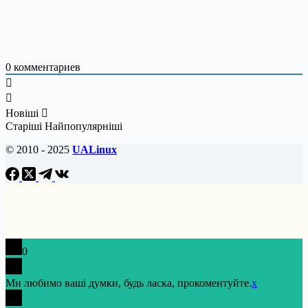
0
комментариев
Новіші
Старіші
Найпопулярніші
© 2010 - 2025
UALinux
0
Ми любимо ваші думки, будь ласка, прокоментуйте.
x