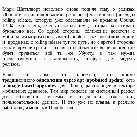
Марк Шаттлворт невольно снова поднял тему о релизах
Ubuntu и об использовании (реального| частичного | псевдо)
rolling release, которую уже обсасывали во времена Ubuntu
13.04. Это очень, очень сложная тема, которая затрагивает
буквально всё. Со одной стороны, сближение десктопа с
мобильным миром навязывает Ubuntu быть чаще обновлённой
и, вроде как, с rolling release тут по пути, но с другой стороны
есть и другие грани — сервера и облачные вычисления, где
будет трудиться всё та же Убунту, и там нужна
предсказуемость и стабильность, которую даёт модель
релизов.
Если кто забыл, то напомню, что кроме
традиционного
обновления через apt (apt-based update)
есть
и
image based upgrades
для Ubuntu, работающей в секторе
мобильных девайсов. Там мир поделён на системный раздел
для собственно системы и отдельный раздел под
пользовательские данные. И это уже не планы, а реально
работающая модель в Ubuntu Touch.