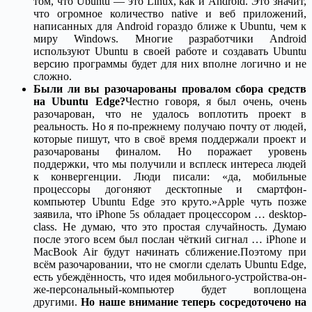
том, что Ubuntu — это Linux, как и Android. Это значит,
что огромное количество native и веб приложений,
написанных для Android гораздо ближе к Ubuntu, чем к
миру Windows. Многие разработчики Android
используют Ubuntu в своей работе и создавать Ubuntu
версию программы будет для них вполне логично и не
сложно.
Были ли вы разочарованы провалом сбора средств
на Ubuntu Edge?
Честно говоря, я был очень, очень
разочарован, что не удалось воплотить проект в
реальность. Но я по-прежнему получаю почту от людей,
которые пишут, что в своё время поддержали проект и
разочарованы финалом. Но поражает уровень
поддержки, что мы получили и всплеск интереса людей
к конвергенции. Люди писали: «да, мобильные
процессоры догоняют десктопные и смартфон-
компьютер Ubuntu Edge это круто.»Apple чуть позже
заявила, что iPhone 5s обладает процессором … desktop-
class. Не думаю, что это простая случайность. Думаю
после этого всем был послан чёткий сигнал … iPhone и
MacBook Air будут начинать сближение.Поэтому при
всём разочаровании, что не смогли сделать Ubuntu Edge,
есть убеждённость, что идея мобильного-устройства-он-
же-персональный-компьютер будет воплощена
другими.
Но наше внимание теперь сосредоточено на