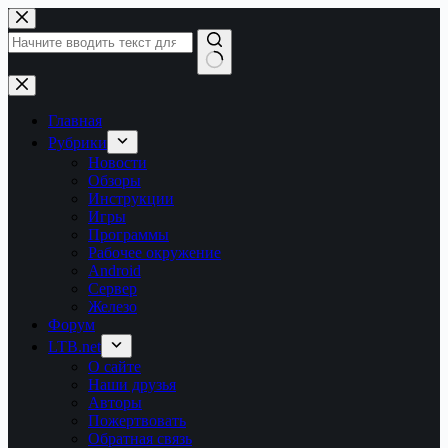
Перейти
к
сути
Ничего
не
найдено
Главная
Рубрики
Новости
Обзоры
Инструкции
Игры
Программы
Рабочее окружение
Android
Сервер
Железо
Форум
LTB.net
О сайте
Наши друзья
Авторы
Пожертвовать
Обратная связь