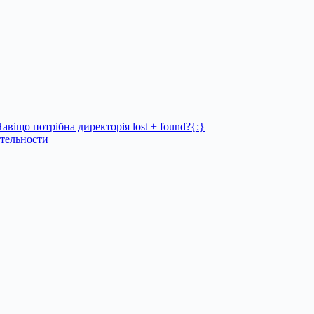
авіщо потрібна директорія lost + found?{:}
тельности