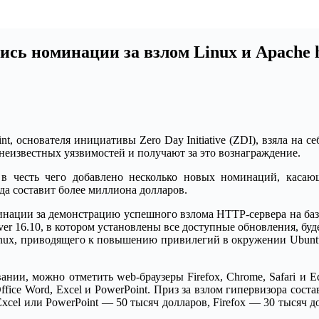
сь номинации за взлом Linux и Apache 
nt, основателя инициативы Zero Day Initiative (ZDI), взяла на
неизвестных уязвимостей и получают за это вознаграждение.
 честь чего добавлено несколько новых номинаций, касающи
да составит более миллиона долларов.
нации за демонстрацию успешного взлома HTTP-сервера на базе
er 16.10, в котором установлены все доступные обновления, буде
inux, приводящего к повышению привилегий в окружении Ubuntu
нии, можно отметить web-браузеры Firefox, Chrome, Safari и E
fice Word, Excel и PowerPoint. Приз за взлом гипервизора соста
d, Excel или PowerPoint — 50 тысяч долларов, Firefox — 30 тыся