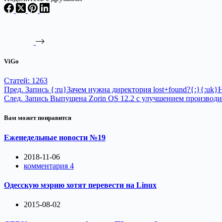
ViGo
Статей: 1263
Пред.
Запись
{:ru}Зачем нужна директория lost+found?{:}{:uk}Н
След.
Запись
Выпущена Zorin OS 12.2 с улучшением производи
Вам может понравится
Еженедельные новости №19
2018-11-06
комментария 4
Одесскую мэрию хотят перевести на Linux
2015-08-02