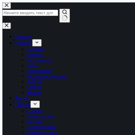
Перейти
к
сути
Ничего
не
найдено
Главная
Рубрики
Новости
Обзоры
Инструкции
Игры
Программы
Рабочее окружение
Android
Сервер
Железо
Форум
LTB.net
О сайте
Наши друзья
Авторы
Пожертвовать
Обратная связь