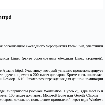
httpd
 себя организацию ежегодного мероприятия Pwn2Own, участники
хся Linux (ранее соревнования обходили Linux стороной).
 Apache httpd. Участнику, который успешно продемонстрирует
т вручена премия в 200 тысяч долларов. Кроме того, появилась
 Desktop 16.10. Размер вознаграждения для данной номинации
dge, гипервизоры (vMware Workstation, Hyper-V), ядра macOS и
вляет 100 тысяч долларов, Microsoft Edge или Google Chrome —
ч долларов, локальное повышение привилегий через ядра Windows