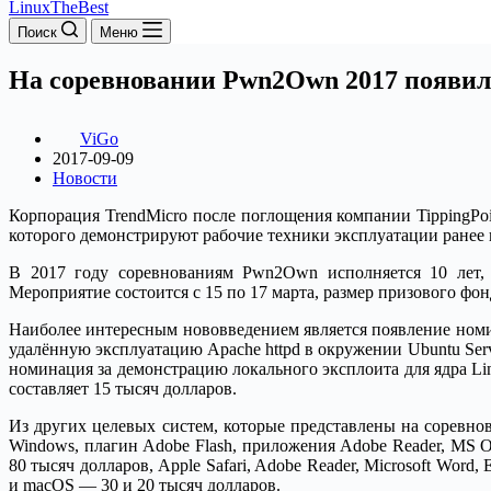
LinuxTheBest
Поиск
Меню
На соревновании Pwn2Own 2017 появили
ViGo
2017-09-09
Новости
Корпорация TrendMicro после поглощения компании TippingPoi
которого демонстрируют рабочие техники эксплуатации ранее 
В 2017 году соревнованиям Pwn2Own исполняется 10 лет, в
Мероприятие состоится с 15 по 17 марта, размер призового фон
Наиболее интересным нововведением является появление номи
удалённую эксплуатацию Apache httpd в окружении Ubuntu Serv
номинация за демонстрацию локального эксплоита для ядра L
составляет 15 тысяч долларов.
Из других целевых систем, которые представлены на соревнова
Windows, плагин Adobe Flash, приложения Adobe Reader, MS Of
80 тысяч долларов, Apple Safari, Adobe Reader, Microsoft Wor
и macOS — 30 и 20 тысяч долларов.