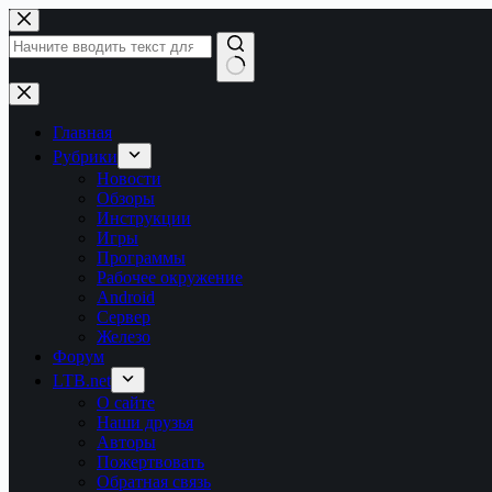
Перейти
к
сути
Ничего
не
найдено
Главная
Рубрики
Новости
Обзоры
Инструкции
Игры
Программы
Рабочее окружение
Android
Сервер
Железо
Форум
LTB.net
О сайте
Наши друзья
Авторы
Пожертвовать
Обратная связь