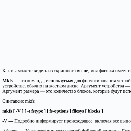
Как вы можете видеть из скриншота выше, моя флешка имеет 
Mkfs
— это команда, используемая для форматирования устройс
устройстве, обычно на жестком диске. Аргумент устройства — э
Аргумент размера — это количество блоков, которые будут исп
Синтаксис mkfs:
mkfs [ -V ] [ -t fstype ] [ fs-options ] filesys [ blocks ]
-V — Подробно информирует происходящее, включая все выпо
-t fstype — Указывает тип создаваемой файловой системы. Есл