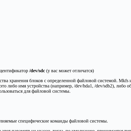
идентификатор
/dev/sdc
(у вас может отличатся)
тва хранения блоков с определенной файловой системой. Mkfs и
то либо имя устройства (например, /dev/hda1, /dev/sdb2), либо
ользоваться для файловой системы.
лняемые специфические команды файловой системы.
и этот параметр не указан, тогда, по умолчанию, принимается т