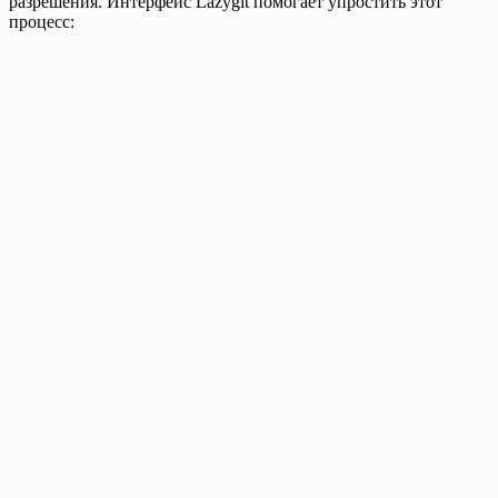
разрешения. Интерфейс Lazygit помогает упростить этот
процесс: