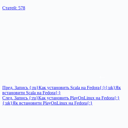
Статей: 578
Пред.
Запись
{:ru}Как установить Scala на Fedora{:}{:uk}Як
встановити Scala на Fedora{:}
След.
Запись
{:ru}Как установить PlayOnLinux на Fedora{:}
{:uk}Як встановити PlayOnLinux на Fedora{:}