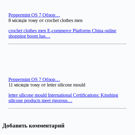
Peppermint OS 7 Обзор…
8 місяців тому от crochet clothes men
crochet clothes men E-commerce Platforms China online
shopping boom has…
Peppermint OS 7 Обзор…
11 місяців тому от letter silicone mould
letter silicone mould International Certifications: Kinshing
silicone products meet rigorous…
Добавить комментарий