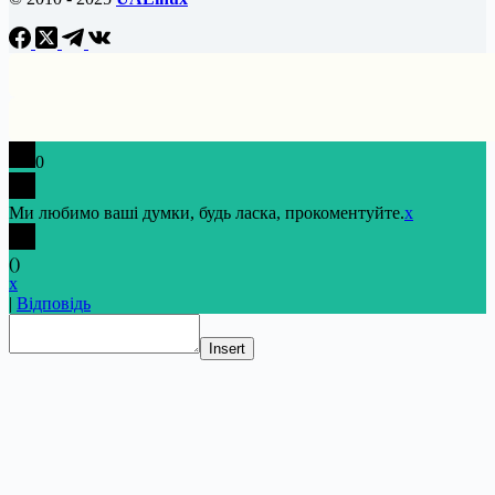
0
Ми любимо ваші думки, будь ласка, прокоментуйте.
x
(
)
x
|
Відповідь
Insert