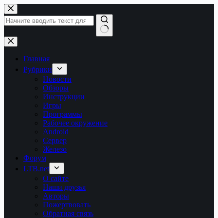
Перейти
к
сути
Ничего
не
найдено
Главная
Рубрики
Новости
Обзоры
Инструкции
Игры
Программы
Рабочее окружение
Android
Сервер
Железо
Форум
LTB.net
О сайте
Наши друзья
Авторы
Пожертвовать
Обратная связь