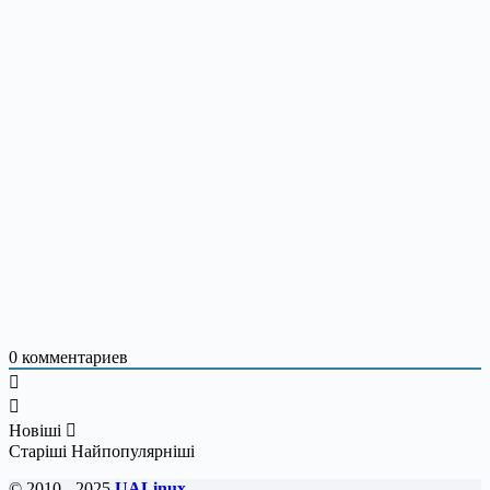
0
комментариев
Новіші
Старіші
Найпопулярніші
© 2010 - 2025
UALinux