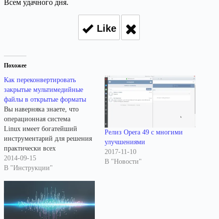
Всем удачного дня.
Like
Похожее
Как переконвертировать
закрытые мультимедийные
файлы в открытые форматы
Вы наверняка знаете, что
операционная система
Linux имеет богатейший
Релиз Opera 49 с многими
инструментарий для решения
улучшениями
практически всех
2017-11-10
пользовательских задач. Более
2014-09-15
В "Новости"
того, в отличии от винды, вы
В "Инструкции"
получаете не голую
операционную систему, а весь
комплекс программ, которыми
можно легко и гибко
управлять, добавляя или