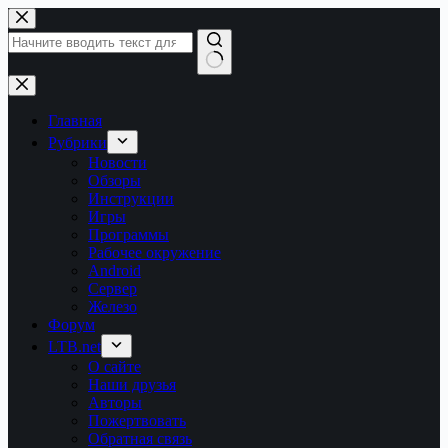
Перейти
к
сути
Ничего
не
найдено
Главная
Рубрики
Новости
Обзоры
Инструкции
Игры
Программы
Рабочее окружение
Android
Сервер
Железо
Форум
LTB.net
О сайте
Наши друзья
Авторы
Пожертвовать
Обратная связь