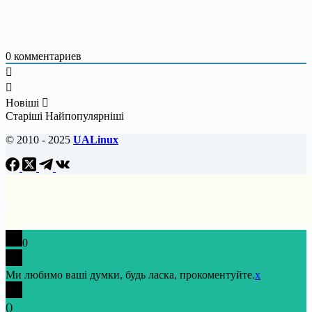
0
комментариев
Новіші
Старіші
Найпопулярніші
© 2010 - 2025
UALinux
0
Ми любимо ваші думки, будь ласка, прокоментуйте.
x
(
)