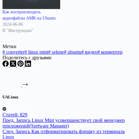
удаляя определенные пакеты.
Но многие файлы, с которыми
Как воспроизводить
нам приходится работать,…
аудиофайлы AMR на Ubuntu
2024-06-06
В "Инструкции"
Метки
#
converter
#
linux mint
#
selene
#
ubuntu
#
видео
#
конвертер
Поделитесь с друзьями
UALinux
Статей: 829
Пред.
Запись
Linux Mint усовершенствует свой менеджер
приложений(Sortware Manager)
След.
Запись
Как отформатировать флешку из терминала
Linux