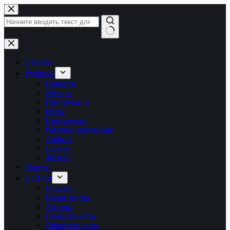
Перейти
к
сути
Ничего
не
найдено
Главная
Рубрики
Новости
Обзоры
Инструкции
Игры
Программы
Рабочее окружение
Android
Сервер
Железо
Форум
LTB.net
О сайте
Наши друзья
Авторы
Пожертвовать
Обратная связь