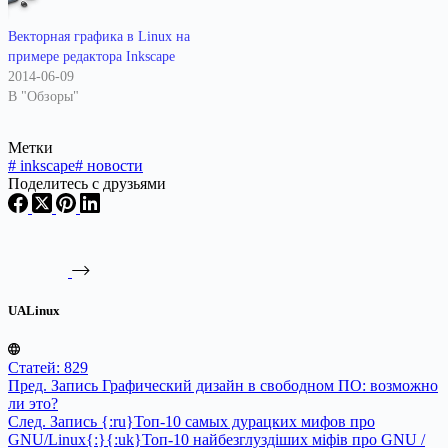
Векторная графика в Linux на
примере редактора Inkscape
2014-06-09
В "Обзоры"
Метки
#
inkscape
#
новости
Поделитесь с друзьями
UALinux
Статей: 829
Пред.
Запись
Графический дизайн в свободном ПО: возможно
ли это?
След.
Запись
{:ru}Топ-10 самых дурацких мифов про
GNU/Linux{:}{:uk}Топ-10 найбезглуздіших міфів про GNU /