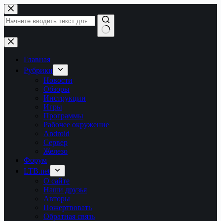
Перейти
к
сути
Ничего
не
найдено
Главная
Рубрики
Новости
Обзоры
Инструкции
Игры
Программы
Рабочее окружение
Android
Сервер
Железо
Форум
LTB.net
О сайте
Наши друзья
Авторы
Пожертвовать
Обратная связь