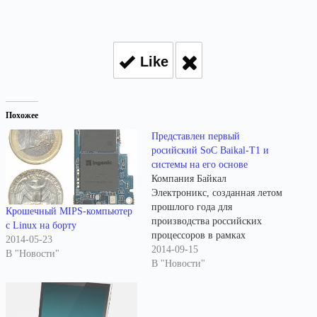
Like
Похожее
Представлен первый
росийский SoC Baikal-T1 и
системы на его основе
Компания Байкал
Электроникс, созданная летом
прошлого года для
Крошечный MIPS-компьютер
производства российских
с Linux на борту
процессоров в рамках
2014-05-23
реализации программы
2014-09-15
В "Новости"
импортозамещения, анонсировала пе
В "Новости"
инженерные образцы
процессора Baikal-Т1,
ориентированного на