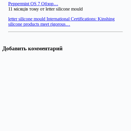
Peppermint OS 7 Обзор…
11 місяців тому от letter silicone mould
letter silicone mould International Certifications: Kinshing
silicone products meet rigorous…
Добавить комментарий