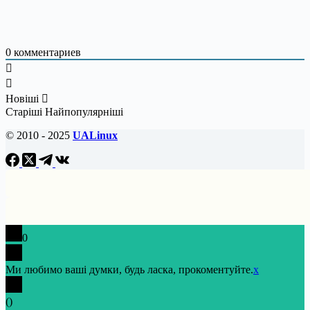
0
комментариев
Новіші
Старіші
Найпопулярніші
© 2010 - 2025
UALinux
0
Ми любимо ваші думки, будь ласка, прокоментуйте.
x
(
)