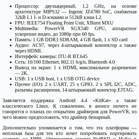
Процессор: двухъядерный, 1.2 GHz, на основе
архитектуре MIPS32 — Ingenic JZ4780 SoC, снабженая
32kB L1 I- и D-кэшами и 512kB кэша L2.
FPU: IEEE754 Floating Point Unit, XBurst MXU
Multimedia: PowerVR SGX540 GPU, аппаратное
ускорение видео, до 1080p при 60 fps.
Память: 1 GB DDR3 SDRAM, 4 GB flash, 1 x SD card
Аудио: AC97, через 4-штырьковый коннектор а также
через HDMI.
Интерфейс камеры: ITU-R BT.645
Сеть: 10/100 Ethernet, 802.11 b/g/n, Bluetooth 4.0
Вывод на экран: 1 x HDMI, максимальное разрешение
— 2K.
USB: 1 x USB host, 1 x USB OTG device
Прочее (I/O): 2 x UART, 25 x GPIO, 2 x SPI, I2C, ADC,
разъемы расширения, 14-штырьковый конектор EJTAG.
Заявляется поддержка Android 4.4 «KitKat» а также
классического Linux. К сожалению, в анонсе ничего не
говорится о планах по открытию драйверов для PowerVR, из
чего можно предположить, что драйвер бинарный.
Дополнительно упоминается о том, что эта платформа —
неплохая база для тех кто хочет попробовать портировать
систему на MIPS. Отмечаются усилия NetBSD и Haiku в