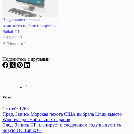
использование в широком
спектре промышленных и
потребительских устройств на
рынках коммуникационных
Представлен первый
решений, промышленной
компьютер на базе процессора
автоматики и встраиваемых
Baikal-T1
систем. Инженерные образцы
2015-09-13
нового чипа будут доступны
В "Новости"
для разработчиков начиная с 1
июня…
Поделитесь с друзьями
ViGo
Статей: 1263
Пред.
Запись
Морская пехота США выбрала Linux вместо
Windows для мобильных радаров
След.
Запись
HP планирует в следующем году выпустить
новую ОС Linux++