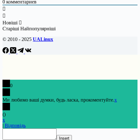
0
комментариев
Новіші
Старіші
Найпопулярніші
© 2010 - 2025
UALinux
0
Ми любимо ваші думки, будь ласка, прокоментуйте.
x
(
)
x
|
Відповідь
Insert