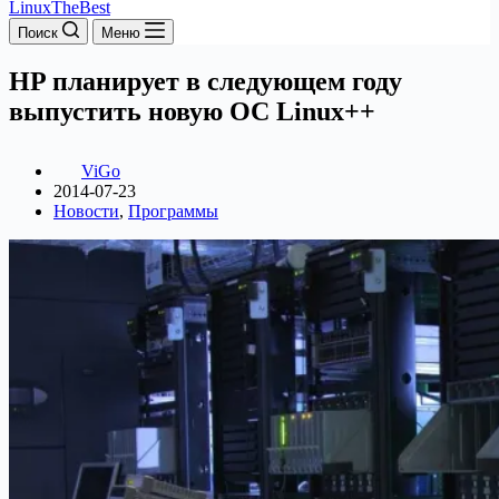
LinuxTheBest
Поиск
Меню
HP планирует в следующем году
выпустить новую ОС Linux++
ViGo
2014-07-23
Новости
,
Программы