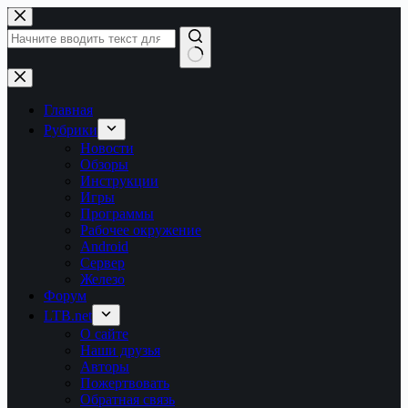
Перейти
к
сути
Ничего
не
найдено
Главная
Рубрики
Новости
Обзоры
Инструкции
Игры
Программы
Рабочее окружение
Android
Сервер
Железо
Форум
LTB.net
О сайте
Наши друзья
Авторы
Пожертвовать
Обратная связь